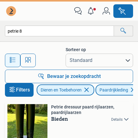
Paardrijkleding
Sorteer op
Alle afstanden…
Bewaar je zoekopdracht
Filters
Dieren en Toebehoren
Paardrijkleding
Petrie dressuur paard rijlaarzen,
paardrijlaarzen
Bieden
Details