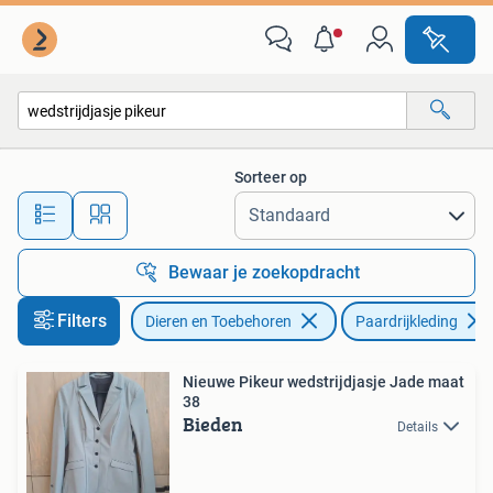
Paardrijkleding
Sorteer op
Alle afstanden…
Bewaar je zoekopdracht
Filters
Dieren en Toebehoren
Paardrijkleding
Nieuwe Pikeur wedstrijdjasje Jade maat
38
Bieden
Details