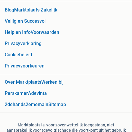
Blog
Marktplaats Zakelijk
Veilig en Succesvol
Help en Info
Voorwaarden
Privacyverklaring
Cookiebeleid
Privacyvoorkeuren
Over Marktplaats
Werken bij
Perskamer
Adevinta
2dehands
2ememain
Sitemap
Marktplaats is, voor zover wettelijk toegestaan, niet
aansprakelijk voor (gevolg)schade die voortkomt uit het gebruik