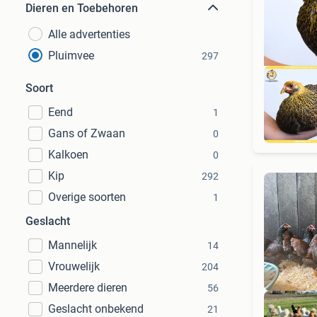
Dieren en Toebehoren
Alle advertenties
Pluimvee
297
Soort
Eend
1
Gans of Zwaan
0
Kalkoen
0
Kip
292
Overige soorten
1
Geslacht
Mannelijk
14
Vrouwelijk
204
Meerdere dieren
56
Geslacht onbekend
21