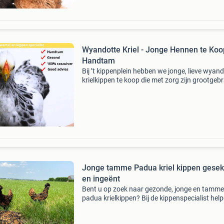
Wyandotte Kriel - Jonge Hennen te Koo
Handtam
Bij ’t kippenplein hebben we jonge, lieve wyan
krielkippen te koop die met zorg zijn grootgeb
Onze kippen zijn goed gewend aan mensen, t
gezond, zodat je zeker weet dat je een vriendel
Jonge tamme Padua kriel kippen gesek
en ingeënt
Bent u op zoek naar gezonde, jonge en tamme
padua krielkippen? Bij de kippenspecialist hel
wij u graag aan gezonde, raszuivere padua kri
waarvan u lange tijd plezier zult hebben. Onze