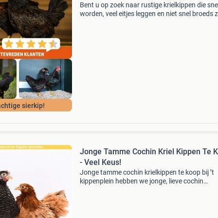
Bent u op zoek naar rustige krielkippen die sn
worden, veel eitjes leggen en niet snel broeds z
En er nog mooi uitzien ook? Dan is de barneve
kriel een goede keuze! Barnevelder krielkipp
chtige sierkip!
Jonge Tamme Cochin Kriel Kippen Te 
- Veel Keus!
Jonge tamme cochin krielkippen te koop bij ’t
kippenplein hebben we jonge, lieve cochin
krielkippen te koop die met veel zorg zijn
grootgebracht. Onze kippen zijn goed gewend
mensen, tam en gezond