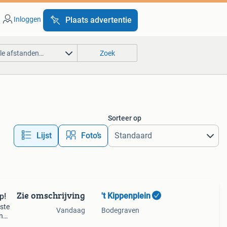
Inloggen
Plaats advertentie
lle afstanden…
Zoek
Sorteer op
Lijst
Foto’s
Zie omschrijving
't Kippenplein
p!
este
Vandaag
Bodegraven
in
an