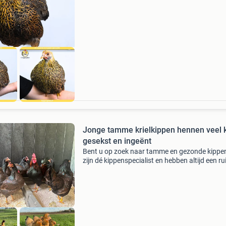
verschillende kleuren en leeftijden. Onze
Jonge tamme krielkippen hennen veel 
gesekst en ingeënt
Bent u op zoek naar tamme en gezonde kippen
zijn dé kippenspecialist en hebben altijd een r
keuze uit verschillende tamme kippenrassen.
kippen zijn gesekst, ontwormd, ingeënt en wo
g