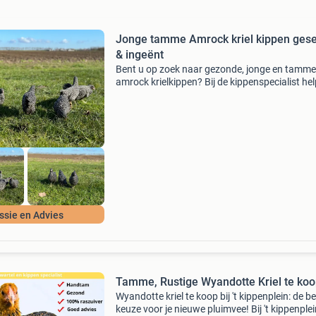
Jonge tamme Amrock kriel kippen gese
& ingeënt
Bent u op zoek naar gezonde, jonge en tamme
amrock krielkippen? Bij de kippenspecialist he
wij u graag aan gezonde, raszuivere amrock kr
waarvan u lange tijd plezier zult hebben. Onze
kippen
ssie en Advies
Tamme, Rustige Wyandotte Kriel te koo
Wyandotte kriel te koop bij 't kippenplein: de b
keuze voor je nieuwe pluimvee! Bij 't kippenple