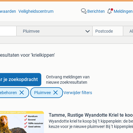
waarden
Veiligheidscentrum
Berichten
Meldingen
Pluimvee
A
resultaten
voor 'krielkippen'
Ontvang meldingen van
r je zoekopdracht
nieuwe zoekresultaten
oebehoren
Pluimvee
Verwijder filters
Tamme, Rustige Wyandotte Kriel te koo
Wyandotte kriel te koop bij 't kippenplein: de b
keuze voor je nieuwe pluimvee! Bij 't kippenple
bieden we verschillende soorten kippen aan v