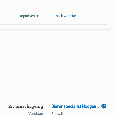
Topadvertentie
Bezoek website
Zie omschrijving
Dierenspecialist Hoogendoorn
Vandaag
Stolwijk