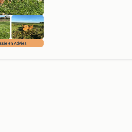
hebben. Onze k
ssie en Advies