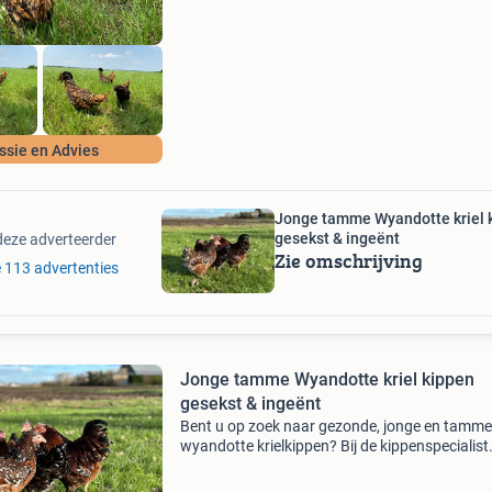
kippen zi
ssie en Advies
Jonge tamme Wyandotte kriel 
gesekst & ingeënt
deze adverteerder
Zie omschrijving
le 113 advertenties
Jonge tamme Wyandotte kriel kippen
gesekst & ingeënt
Bent u op zoek naar gezonde, jonge en tamme
wyandotte krielkippen? Bij de kippenspecialist
helpen wij u graag aan gezonde, raszuivere
wyandotte krielen waarvan u lange tijd plezier 