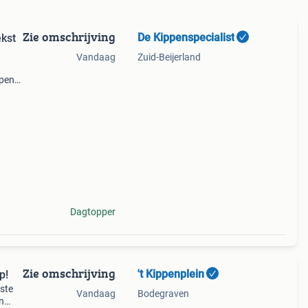
Zie omschrijving
De Kippenspecialist
kst
Vandaag
Zuid-Beijerland
lpen
ielen
Dagtopper
Zie omschrijving
't Kippenplein
p!
este
Vandaag
Bodegraven
in