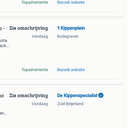
Topadvertentie
Bezoek website
Zie omschrijving
't Kippenplein
p -
Vandaag
Bodegraven
dotte
racht.
am en
Topadvertentie
Bezoek website
Zie omschrijving
De Kippenspecialist
st
Vandaag
Zuid-Beijerland
pen
elen