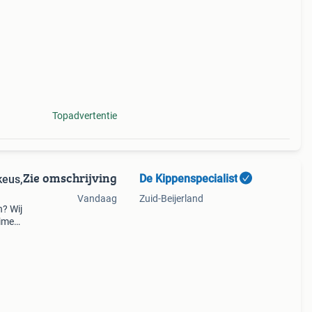
Topadvertentie
Zie omschrijving
De Kippenspecialist
keus,
Vandaag
Zuid-Beijerland
? Wij
uime
 Onze
rden