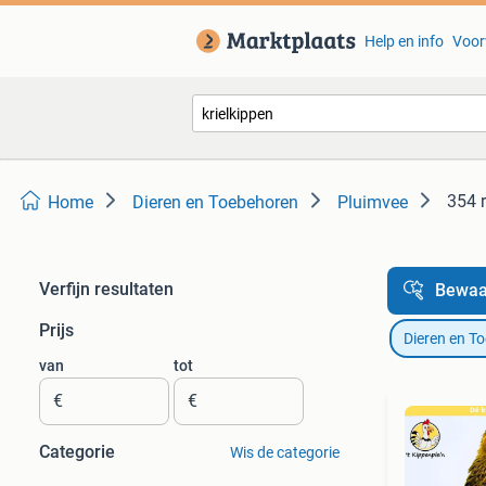
Help en info
Voor
354 
Home
Dieren en Toebehoren
Pluimvee
Verfijn resultaten
Bewaa
Prijs
Dieren en T
van
tot
€
€
Categorie
Wis de categorie