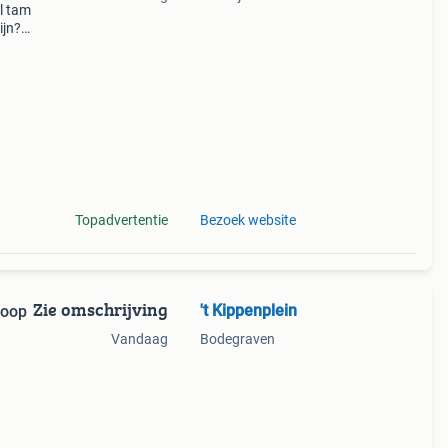
el tam
ijn?
lder
Topadvertentie
Bezoek website
Zie omschrijving
't Kippenplein
Koop
Vandaag
Bodegraven
 aan