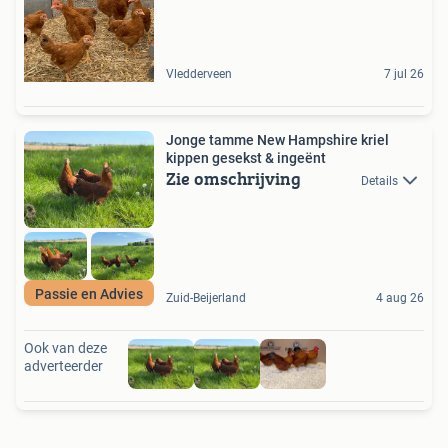
Vledderveen
7 jul 26
Jonge tamme New Hampshire kriel
kippen gesekst & ingeënt
Zie omschrijving
Details
Passie en Advies
Zuid-Beijerland
4 aug 26
Ook van deze
adverteerder