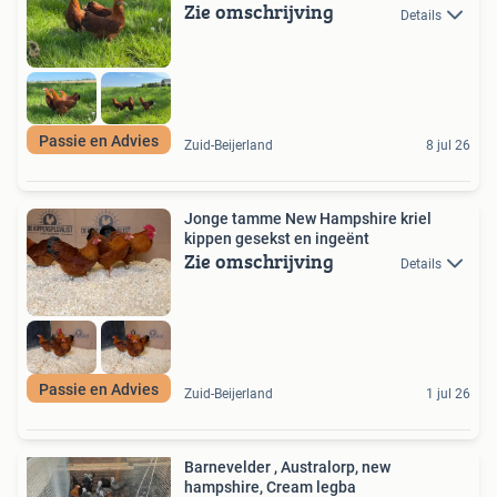
Zie omschrijving
Details
Passie en Advies
Zuid-Beijerland
8 jul 26
Jonge tamme New Hampshire kriel
kippen gesekst en ingeënt
Zie omschrijving
Details
Passie en Advies
Zuid-Beijerland
1 jul 26
Barnevelder , Australorp, new
hampshire, Cream legba