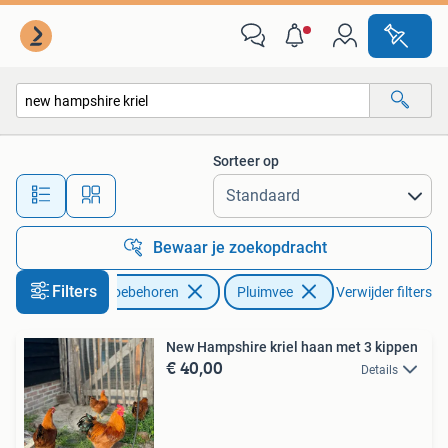
Pluimvee
Sorteer op
Alle afstanden…
Bewaar je zoekopdracht
Filters
Dieren en Toebehoren
Pluimvee
Verwijder filters
New Hampshire kriel haan met 3 kippen
€ 40,00
Details