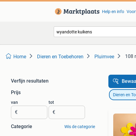
Help en info
Voor
108 
Home
Dieren en Toebehoren
Pluimvee
Verfijn resultaten
Bewaa
Prijs
Dieren en T
van
tot
€
€
Categorie
Wis de categorie