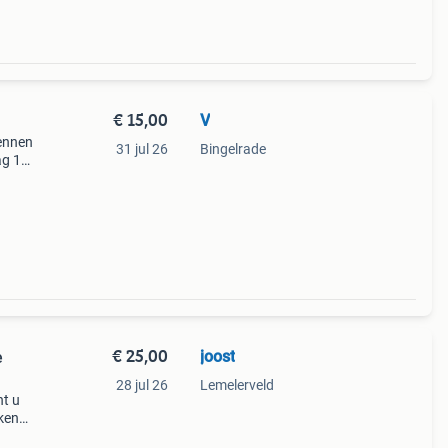
€ 15,00
V
hennen
31 jul 26
Bingelrade
ag 1
niet
€ 25,00
joost
e
28 jul 26
Lemelerveld
nt u
ikens
zijn