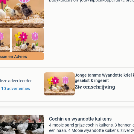
babykuikens om jouw kippenkoppel uit te brei
of om voor het eerst te starten? Dan ben je bij
kippenspecialist in zuid-beijerland aan het juis
ssie en Advies
Jonge tamme Wyandotte kriel 
gesekst & ingeënt
deze adverteerder
Zie omschrijving
e 10 advertenties
Cochin en wyandotte kuikens
4 mooie parel grijze cochin kuikens, 3 hennen 
een haan. 4 Mooie wyandotte kuikens, zilver 