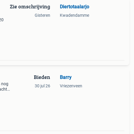
Zie omschrijving
Diertotaalarjo
Gisteren
Kwadendamme
20
Bieden
Barry
s nog
30 jul 26
Vriezenveen
acht