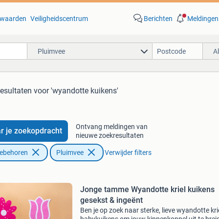
waarden
Veiligheidscentrum
Berichten
Meldingen
Pluimvee
A
resultaten
voor 'wyandotte kuikens'
Ontvang meldingen van
r je zoekopdracht
nieuwe zoekresultaten
oebehoren
Pluimvee
Verwijder filters
Jonge tamme Wyandotte kriel kuikens
gesekst & ingeënt
Ben je op zoek naar sterke, lieve wyandotte kri