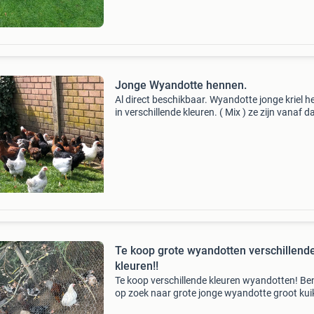
Jonge Wyandotte hennen.
Al direct beschikbaar. Wyandotte jonge kriel 
in verschillende kleuren. ( Mix ) ze zijn vanaf d
behandeld voor coccidiose. Onze kuikens zijn 
geënt. Broed februari en maart en april. Pri
Te koop grote wyandotten verschillend
kleuren!!
Te koop verschillende kleuren wyandotten! Be
op zoek naar grote jonge wyandotte groot ku
bent uw bij mij op het goede adres! De kuikens 