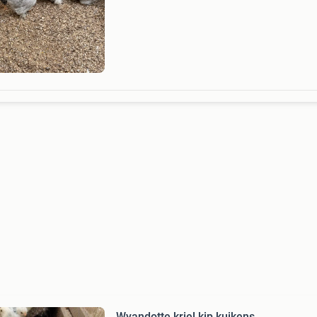
gezoomd, 3 hennen en een haan.
Wyandotte kriel kip kuikens.