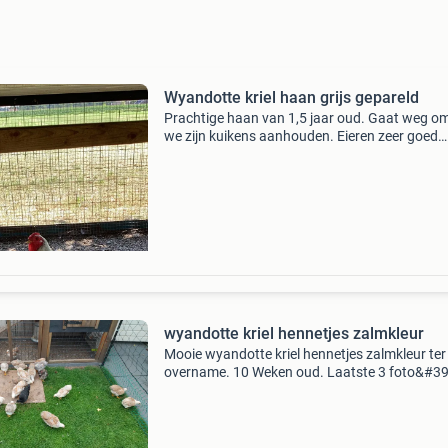
Wyandotte kriel haan grijs gepareld
Prachtige haan van 1,5 jaar oud. Gaat weg o
we zijn kuikens aanhouden. Eieren zeer goed
bevrucht.
wyandotte kriel hennetjes zalmkleur
Mooie wyandotte kriel hennetjes zalmkleur ter
overname. 10 Weken oud. Laatste 3 foto&#39
zijn van de ouderdieren. 19,50 Per hen