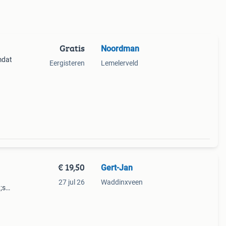
Gratis
Noordman
mdat
Eergisteren
Lemelerveld
€ 19,50
Gert-Jan
27 jul 26
Waddinxveen
;s