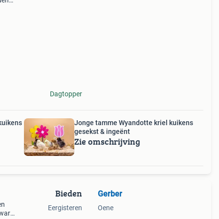
den
 de
te
Dagtopper
kuikens
Jonge tamme Wyandotte kriel kuikens
gesekst & ingeënt
Zie omschrijving
Bieden
Gerber
en
Eergisteren
Oene
zwart