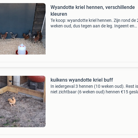
Wyandotte kriel hennen, verschillende
kleuren
Te koop: wyandotte kriel hennen. Zijn rond de 
weken oud, dus tegen aan de leg. Ingeent en
ontwormd. Diverse kleuren beschikbaar. Ook
hebben we volop kuikens van de wyandotte in
allerlei kleuren van
kuikens wyandotte kriel buff
In iedergeval 3 hennen (10 weken oud). Rest i
niet zichtbaar (6 weken oud) hennen €15 gesl
onbekend €8