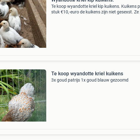
Te koop wyandotte kriel kip kuikens. Kuikens p
stuk €10,-euro de kuikens zijn niet gesexst. Ze 
ongeveer 24/25 juni. Bijna 6 weken oud.
Te koop wyandotte kriel kuikens
3x goud patrijs 1x goud blauw gezoomd