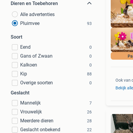
Dieren en Toebehoren
Alle advertenties
Pluimvee
93
Soort
Eend
0
Gans of Zwaan
0
Pa
Kalkoen
0
Kip
88
Ook van 
Overige soorten
0
Bekijk all
Geslacht
Mannelijk
7
Vrouwelijk
26
Meerdere dieren
28
Geslacht onbekend
22