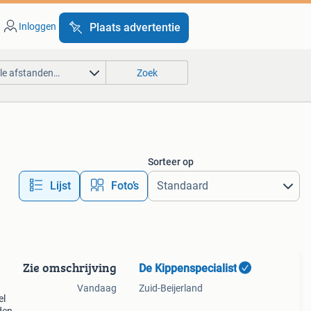
Inloggen
Plaats advertentie
lle afstanden…
Zoek
Sorteer op
Lijst
Foto’s
Zie omschrijving
De Kippenspecialist
Vandaag
Zuid-Beijerland
el