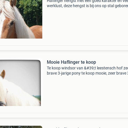
Haflinger hengst met een goed karakter en vee
werklust, deze hengst is bij ons op stal gebore
is vanaf zijn geboorte al nieuwsgierig naar all
iedereen en is daardoor ook zeker niet bang a
Mooie Haflinger te koop
Te koop windsor van &#39;t leestensch hof ze
brave 3-jarige pony te koop mooie, zeer brave 
jarige ponyhengst zonder hengstengedrag. Hij
nog wat groen onder het zadel, maar pakt het
hee