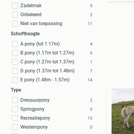
Zadelmak
5
Onbeleerd
2
Niet van toepassing
11
Schofthoogte
A pony (tot 1.17m)
4
B pony (1.17m tot 1.27m)
0
C pony (1.27m tot 1.37m)
1
D pony (1.37m tot 1.48m)
7
E pony (1.48m - 1.57m)
14
Type
Dressuurpony
2
Springpony
0
Recreatiepony
13
Westernpony
0