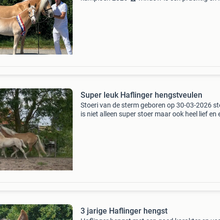
hengst veulen, geboren op 10 april 2026. Met 
uitzonderlijke afstammeling en in de toekomst
potentie
Super leuk Haflinger hengstveulen
Stoeri van de sterm geboren op 30-03-2026 st
is niet alleen super stoer maar ook heel lief en 
mensgericht. Hij kan net als zijn ouders erg
makkelijke bewegen. Vader: steini liz. 605/T
(wereldk
3 jarige Haflinger hengst