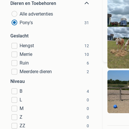
Dieren en Toebehoren
Alle advertenties
Pony's
31
Geslacht
Hengst
12
Merrie
10
Ruin
6
Meerdere dieren
2
Niveau
B
4
L
0
M
0
Z
0
ZZ
0