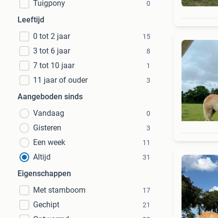
Tuigpony
0
Leeftijd
0 tot 2 jaar
15
3 tot 6 jaar
8
7 tot 10 jaar
1
11 jaar of ouder
3
Aangeboden sinds
Vandaag
0
Gisteren
3
Een week
11
Altijd
31
Eigenschappen
Met stamboom
17
Gechipt
21