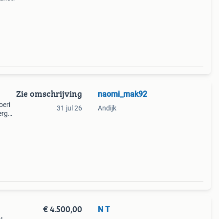
een
 veel
Zie omschrijving
naomi_mak92
oeri
31 jul 26
Andijk
erg
€ 4.500,00
N T