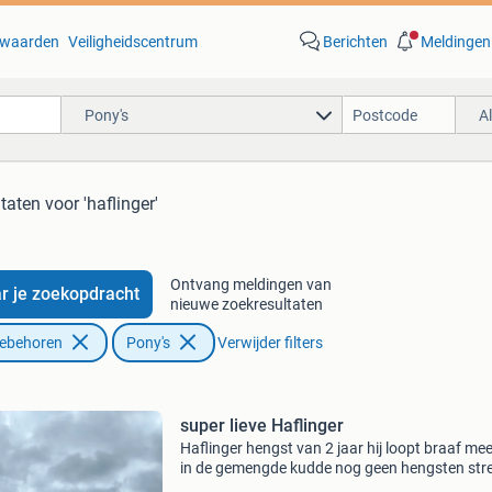
waarden
Veiligheidscentrum
Berichten
Meldingen
Pony's
A
ltaten
voor 'haflinger'
Ontvang meldingen van
r je zoekopdracht
nieuwe zoekresultaten
oebehoren
Pony's
Verwijder filters
super lieve Haflinger
Haflinger hengst van 2 jaar hij loopt braaf mee 
in de gemengde kudde nog geen hengsten str
hij is nu 1.40 Cm word dus een mooie grote m