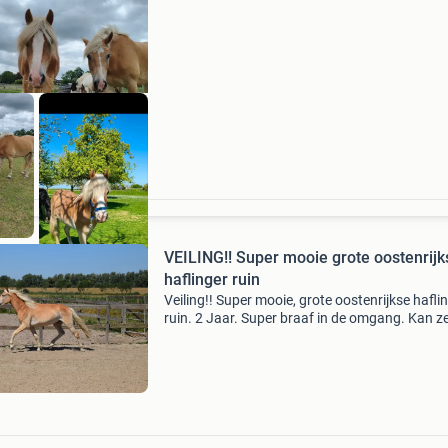
vader: alcantara liz. Liz alcantara / t | stalbea
VEILING!! Super mooie grote oostenrijk
haflinger ruin
Veiling!! Super mooie, grote oostenrijkse hafli
ruin. 2 Jaar. Super braaf in de omgang. Kan z
goed bewegen. Nu al 1m52! Is gezond en corr
Ook afstamming, zie foto. Hoe werkt de veilin