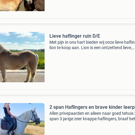
Lieve haflinger ruin D/E
Met pijn in ons hart bieden wij onze lieve hafli
lion te koop aan. Lion is een ontzettend lieve,
betrouwbare en eerlijke d pony met een zacht
karakter. Hij is een ruin van ongeveer 1.45
Stokmaat d
2 span Haflingers en brave kinder leer
Allen privepaarden en alleen naar goed tehuis 
span 3 jarige zeer knappe haflingers, braaf be
nog niet bereden. Merrie en ruin met mooie m
Leerpony ruin koffievos ,kan ook zeer leuk spr