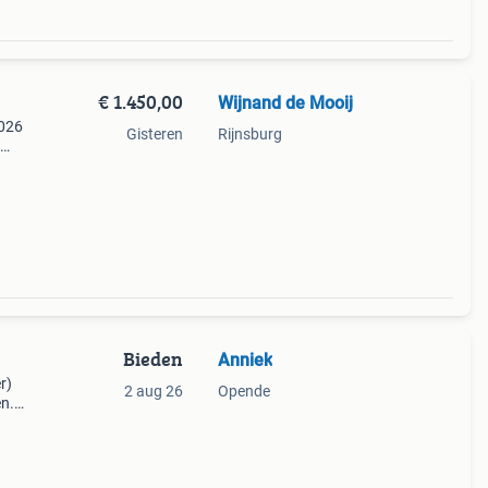
€ 1.450,00
Wijnand de Mooij
2026
Gisteren
Rijnsburg
Bieden
Anniek
r)
2 aug 26
Opende
en.
.