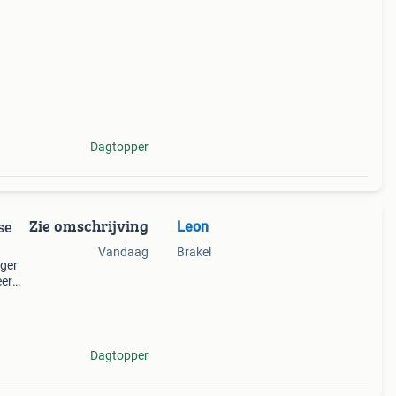
uvo
Dagtopper
Zie omschrijving
Leon
se
Vandaag
Brakel
nger
eer
ect.
g: van
Dagtopper