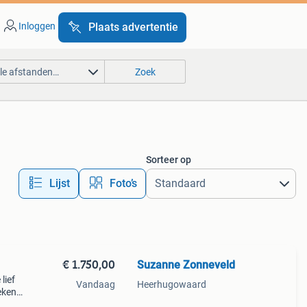
Inloggen
Plaats advertentie
lle afstanden…
Zoek
Sorteer op
Lijst
Foto’s
€ 1.750,00
Suzanne Zonneveld
lief
Vandaag
Heerhugowaard
eken
aat