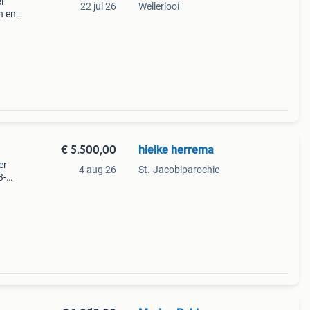
l
22 jul 26
Wellerlooi
n en
es en
ang
€ 5.500,00
hielke herrema
er
4 aug 26
St.-Jacobiparochie
3-
 is
 werk