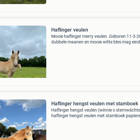
Haflinger veulen
Mooie haflinger merry veulen. Geboren 11-3-
dubbele maanen en mooie witte bles mag eind
augustus de stal verlaten
Haflinger hengst veulen met stamboek
Haflinger hengst veulen (winnie x sternwächte
haflinger hengst veulen met stamboek papier
Wilan van jiltdijksheide is 5 april 2026 geboren
Vader is winnie vader van de moeder is
sternwächter op