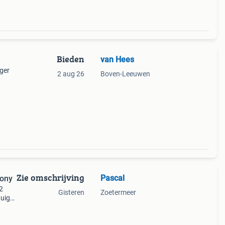
Bieden
van Hees
nger
2 aug 26
Boven-Leeuwen
Zie omschrijving
Pascal
pony
2
Gisteren
Zoetermeer
tuigd,
anen.
ing