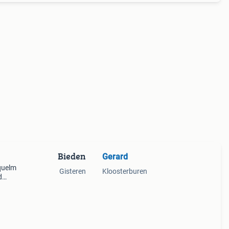
Bieden
Gerard
mquelm
Gisteren
Kloosterburen
d