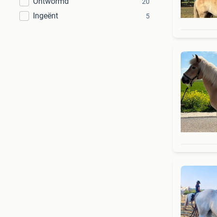
Ontwormd
20
Ingeënt
5