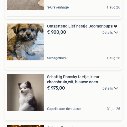
's-Gravenhage
1 aug 26
Ontzettend Lief nestje Boomer pups!️❤️
€ 900,00
Details
Sweagerbosk
1 aug 26
Schattig Pomsky teefje, kleur
chocobruin,wit, blauwe ogen
€ 975,00
Details
Capelle aan den IJssel
31 jul 26