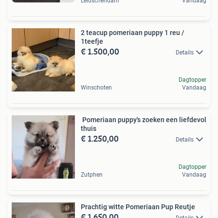
Leidschendam
Vandaag
2 teacup pomeriaan puppy 1 reu /
1teefje
€ 1.500,00
Details
Dagtopper
Winschoten
Vandaag
️ Pomeriaan puppy's zoeken een liefdevol
thuis
€ 1.250,00
Details
Dagtopper
Zutphen
Vandaag
Prachtig witte Pomeriaan Pup Reutje
€ 1.650,00