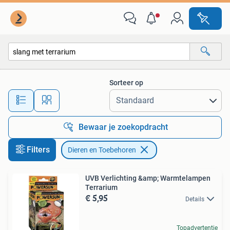
Dieren en Toebehoren
Sorteer op
Alle afstanden…
Bewaar je zoekopdracht
Filters
Dieren en Toebehoren
UVB Verlichting &amp; Warmtelampen
Terrarium
€ 5,95
Details
Topadvertentie