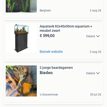
Berghem
2 aug 26
Aquatank 82x40x50cm aquarium +
meubel zwart
€ 599,00
Details
Bezoek website
2 aug 26
2 jonge baardagamen
Bieden
Details
's Gravenmoer
30 jul 26