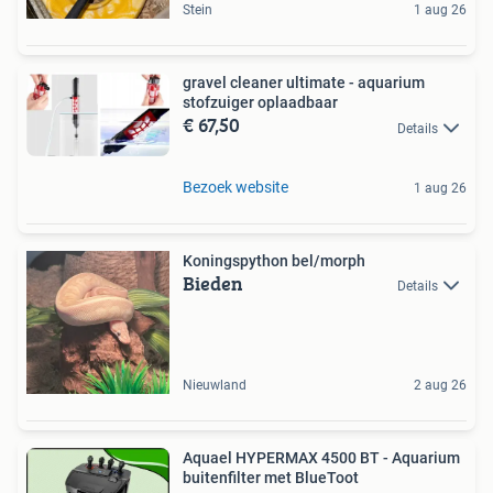
Stein
1 aug 26
gravel cleaner ultimate - aquarium
stofzuiger oplaadbaar
€ 67,50
Details
Bezoek website
1 aug 26
Koningspython bel/morph
Bieden
Details
Nieuwland
2 aug 26
Aquael HYPERMAX 4500 BT - Aquarium
buitenfilter met BlueToot