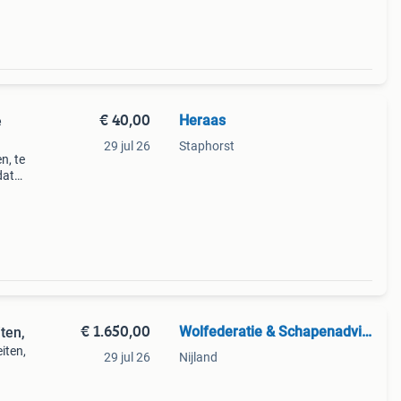
€ 40,00
Heraas
e
29 jul 26
Staphorst
n, te
dat
€ 1.650,00
Wolfederatie & Schapenadvies
ten,
iten,
29 jul 26
Nijland
uste