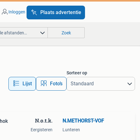
Inloggen
Plaats advertentie
lle afstanden…
Zoek
Sorteer op
Lijst
Foto’s
N.o.t.k.
N.METHORST-VOF
nhok
Eergisteren
Lunteren