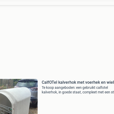
CalfOTel kalverhok met voerhek en wie
Te koop aangeboden: een gebruikt calfotel
kalverhok, in goede staat, compleet met een s
voerhek en handige wielen voor eenvoudige
verplaatsing. Dit hok is ideaal voor het huisve
van kalveren