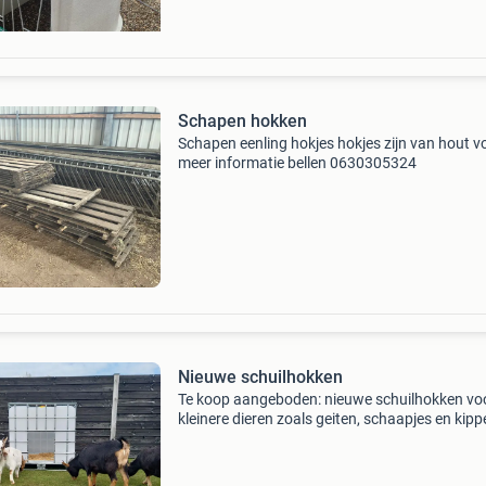
Schapen hokken
Schapen eenling hokjes hokjes zijn van hout v
meer informatie bellen 0630305324
Nieuwe schuilhokken
Te koop aangeboden: nieuwe schuilhokken vo
kleinere dieren zoals geiten, schaapjes en kipp
hokken zijn 100 x 120 cm en 115 cm hoog zijn
makkelijk schoon te maken door de gladde b
vaste prij