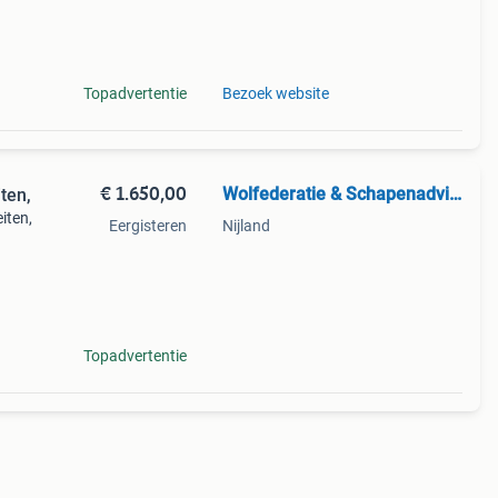
e
Topadvertentie
Bezoek website
€ 1.650,00
Wolfederatie & Schapenadvies
ten,
iten,
Eergisteren
Nijland
uste
Topadvertentie