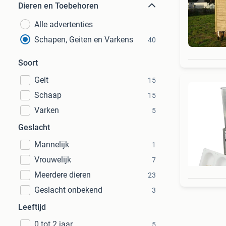
Dieren en Toebehoren
Alle advertenties
Schapen, Geiten en Varkens
40
Soort
Geit
15
Schaap
15
Varken
5
Geslacht
Mannelijk
1
Vrouwelijk
7
Meerdere dieren
23
Geslacht onbekend
3
Leeftijd
0 tot 2 jaar
5