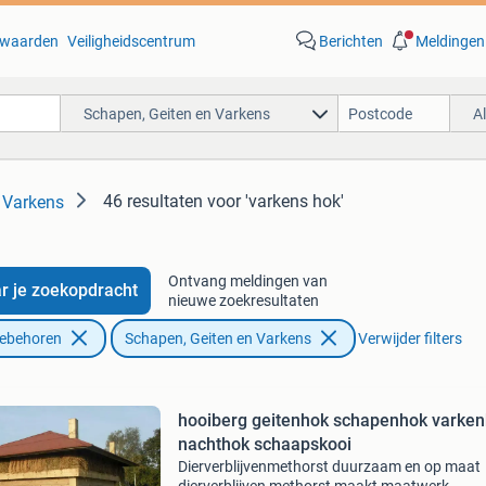
waarden
Veiligheidscentrum
Berichten
Meldingen
Schapen, Geiten en Varkens
A
46 resultaten
voor 'varkens hok'
 Varkens
Ontvang meldingen van
r je zoekopdracht
nieuwe zoekresultaten
oebehoren
Schapen, Geiten en Varkens
Verwijder filters
hooiberg geitenhok schapenhok varke
nachthok schaapskooi
Dierverblijvenmethorst duurzaam en op maat