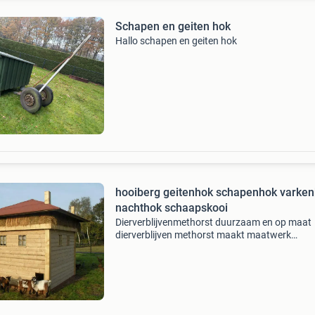
Schapen en geiten hok
Hallo schapen en geiten hok
hooiberg geitenhok schapenhok varke
nachthok schaapskooi
Dierverblijvenmethorst duurzaam en op maat
dierverblijven methorst maakt maatwerk
dierverblijven voor al uwhuisdieren. Naast onz
standaardmodellen, te zien op onze
websitewww.dierverblijven-methorst.