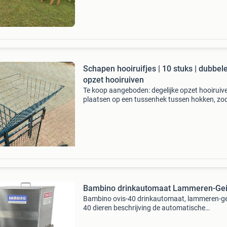
Schapen hooiruifjes | 10 stuks | dubbel
opzet hooiruiven
Te koop aangeboden: degelijke opzet hooiruive
plaatsen op een tussenhek tussen hokken, zo
van beide kanten gevreten kan worden. Veel
volume, ideaal voor in de lammer hokjes.
Gegalvaniseerd sta
Bambino drinkautomaat Lammeren-Gei
Bambino ovis-40 drinkautomaat, lammeren-ge
40 dieren beschrijving de automatische
melkmachine ovis-40 is een compacte en robu
machine die u veel tijd bespaart bij het