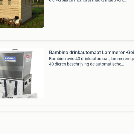
dierverblijven methorst maakt maatwerk
dierverblijven voor al uwhuisdieren. Naast onz
standaardmodellen, te zien op onze
websitewww.dierverblijven-methorst.
Bambino drinkautomaat Lammeren-Gei
Bambino ovis-40 drinkautomaat, lammeren-ge
40 dieren beschrijving de automatische
melkmachine ovis-40 is een compacte en robu
machine die u veel tijd bespaart bij het
grootbrengen van uw lamm