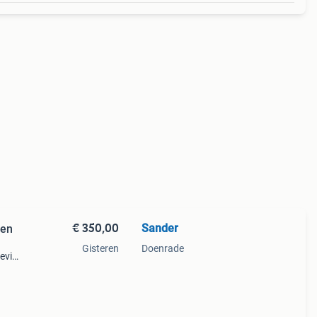
€ 350,00
Sander
len
Gisteren
Doenrade
tevig
sten