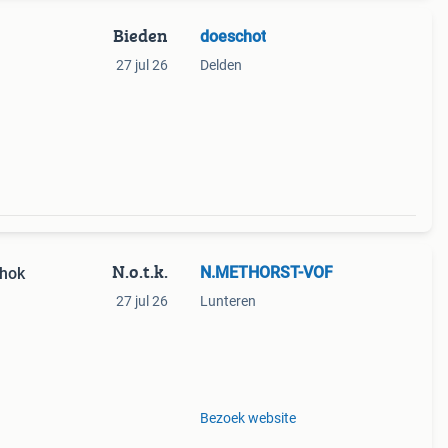
Bieden
doeschot
27 jul 26
Delden
N.o.t.k.
N.METHORST-VOF
nhok
27 jul 26
Lunteren
e
Bezoek website