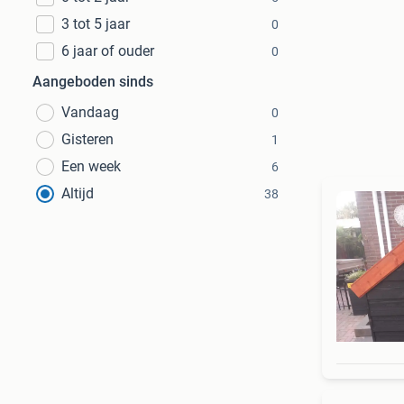
3 tot 5 jaar
0
6 jaar of ouder
0
Aangeboden sinds
Vandaag
0
Gisteren
1
Een week
6
Altijd
38