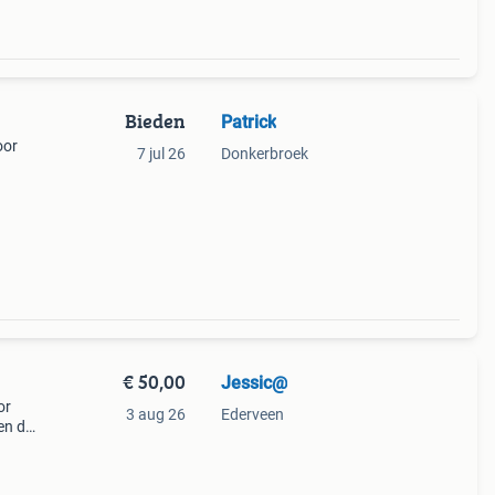
Bieden
Patrick
oor
7 jul 26
Donkerbroek
€ 50,00
Jessic@
or
3 aug 26
Ederveen
en de
odem