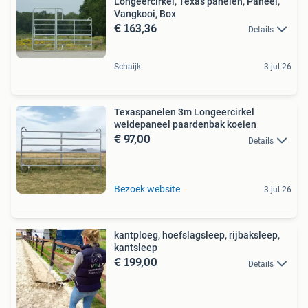
Longeercirkel, Texas panelen, Paneel,
Vangkooi, Box
€ 163,36
Details
Schaijk
3 jul 26
Texaspanelen 3m Longeercirkel
weidepaneel paardenbak koeien
€ 97,00
Details
Bezoek website
3 jul 26
kantploeg, hoefslagsleep, rijbaksleep,
kantsleep
€ 199,00
Details