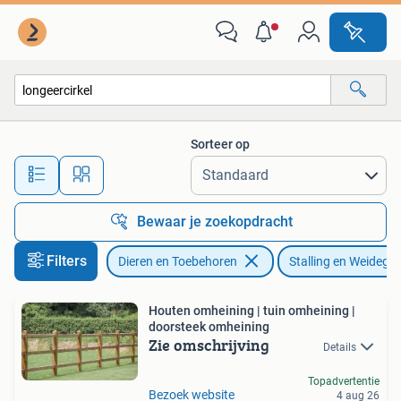
Stalling en Weidegang
Sorteer op
Alle afstanden…
Bewaar je zoekopdracht
Filters
Dieren en Toebehoren
Stalling en Weidega
Houten omheining | tuin omheining |
doorsteek omheining
Zie omschrijving
Details
Topadvertentie
Bezoek website
4 aug 26