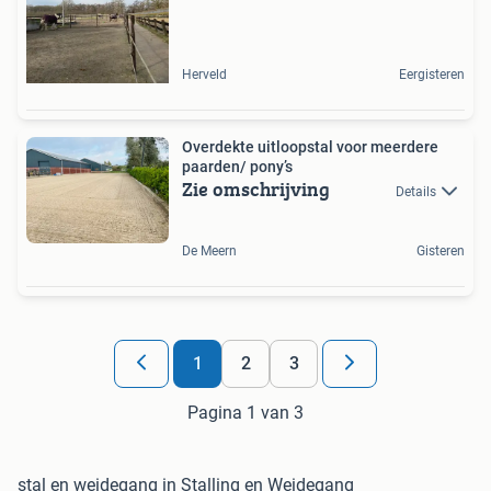
Herveld
Eergisteren
Overdekte uitloopstal voor meerdere
paarden/ pony’s
Zie omschrijving
Details
De Meern
Gisteren
1
2
3
Pagina 1 van 3
stal en weidegang in Stalling en Weidegang