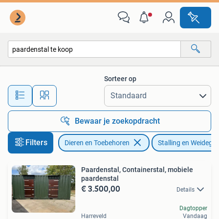
Stalling en Weidegang
Sorteer op
Alle afstanden…
Bewaar je zoekopdracht
Filters
Dieren en Toebehoren
Stalling en Weidega
Paardenstal, Containerstal, mobiele
paardenstal
€ 3.500,00
Details
Dagtopper
Harreveld
Vandaag