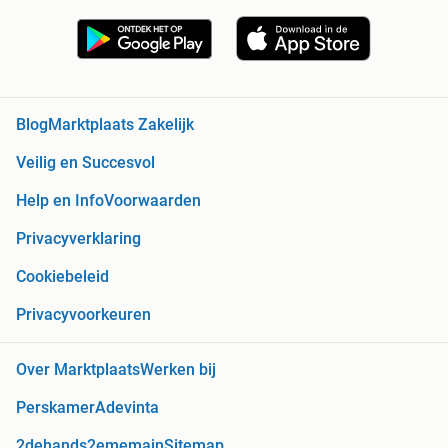
Blog
Marktplaats Zakelijk
Veilig en Succesvol
Help en Info
Voorwaarden
Privacyverklaring
Cookiebeleid
Privacyvoorkeuren
Over Marktplaats
Werken bij
Perskamer
Adevinta
2dehands
2ememain
Sitemap