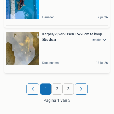
Heusden
2 jul 26
Karper/vijvervissen 15/20cm te koop
Bieden
Details
Doetinchem
18 jul 26
1
2
3
Pagina 1 van 3