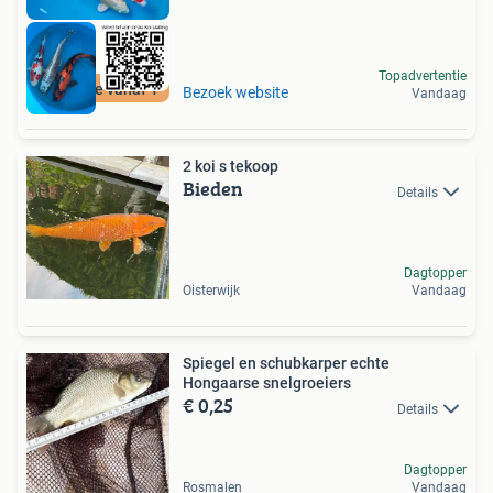
Topadvertentie
Bied mee vanaf 1
Bezoek website
Vandaag
2 koi s tekoop
Bieden
Details
Dagtopper
Oisterwijk
Vandaag
Spiegel en schubkarper echte
Hongaarse snelgroeiers
€ 0,25
Details
Dagtopper
Rosmalen
Vandaag