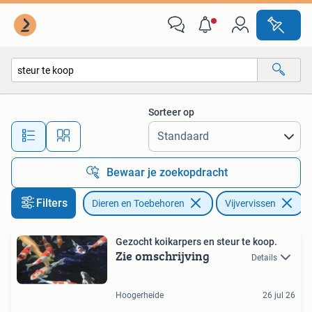
Vissen | Vijvervissen
Sorteer op
Alle afstanden…
Bewaar je zoekopdracht
Filters
Dieren en Toebehoren
Vijvervissen
V
Gezocht koikarpers en steur te koop.
Zie omschrijving
Details
Hoogerheide
26 jul 26