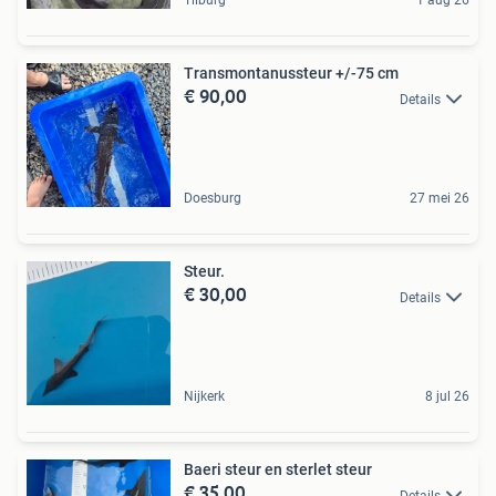
Tilburg
1 aug 26
Transmontanussteur +/-75 cm
€ 90,00
Details
Doesburg
27 mei 26
Steur.
€ 30,00
Details
Nijkerk
8 jul 26
Baeri steur en sterlet steur
€ 35,00
Details