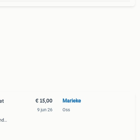
€ 15,00
Marieke
et
9 jun 26
Oss
nd
n
etalen