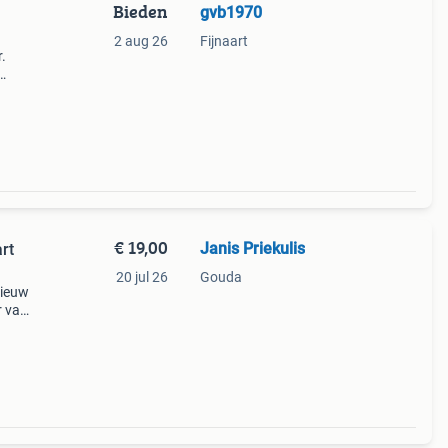
Bieden
gvb1970
2 aug 26
Fijnaart
.
eem.
sief
€ 19,00
Janis Priekulis
rt
20 jul 26
Gouda
nieuw
r van
n.