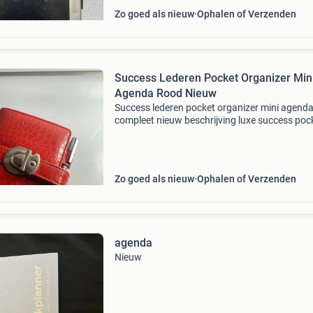
Zo goed als nieuw
Ophalen of Verzenden
Success Lederen Pocket Organizer Min
Agenda Rood Nieuw
Success lederen pocket organizer mini agend
compleet nieuw beschrijving luxe success poc
organizer van echt leer met een fraaie rood
krokodillenprint. Compleet geleverd met origin
success
Zo goed als nieuw
Ophalen of Verzenden
agenda
Nieuw