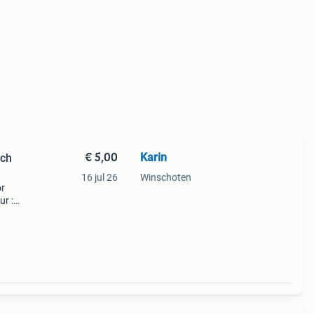
€ 5,00
Karin
sch
16 jul 26
Winschoten
or
ur :
t
 wordt