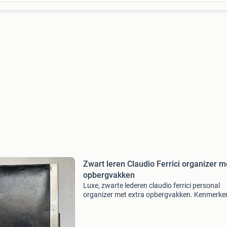
Zwart leren Claudio Ferrici organizer m
opbergvakken
Luxe, zwarte lederen claudio ferrici personal
organizer met extra opbergvakken. Kenmerke
voor dit hoogwaardige merk is het gebruik va
kwaliteitsleder en de verfijnde zilverkleurige m
accenten