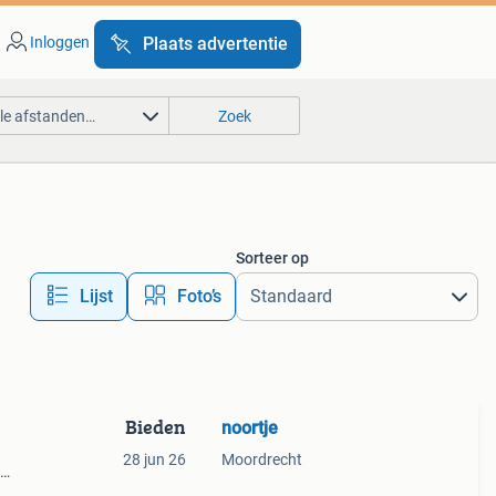
Inloggen
Plaats advertentie
lle afstanden…
Zoek
Sorteer op
Lijst
Foto’s
Bieden
noortje
28 jun 26
Moordrecht
m