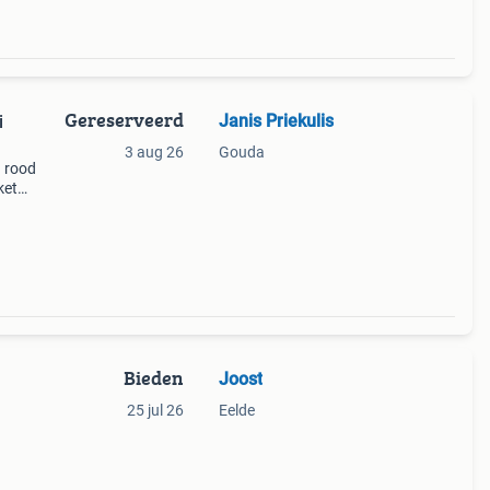
Gereserveerd
Janis Priekulis
i
3 aug 26
Gouda
a rood
ket
ele
Bieden
Joost
25 jul 26
Eelde