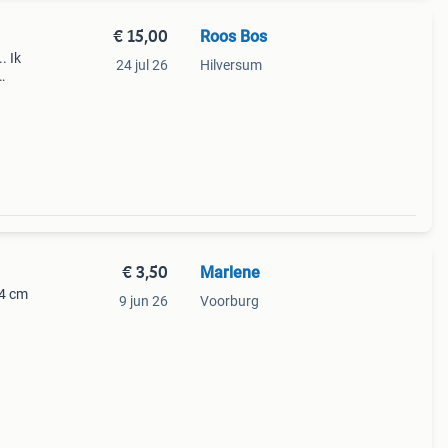
€ 15,00
Roos Bos
. Ik
24 jul 26
Hilversum
15
€ 3,50
Marlene
24 cm
9 jun 26
Voorburg