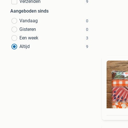
Verzenden
9
Aangeboden sinds
Vandaag
0
Gisteren
0
Een week
3
Altijd
9