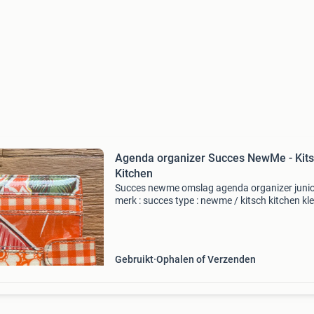
Agenda organizer Succes NewMe - Kit
Kitchen
Succes newme omslag agenda organizer juni
merk : succes type : newme / kitsch kitchen kle
oranje multicolor geschikt voor vullingen in he
formaat junior 6- rings let op : deze organizer
g
Gebruikt
Ophalen of Verzenden