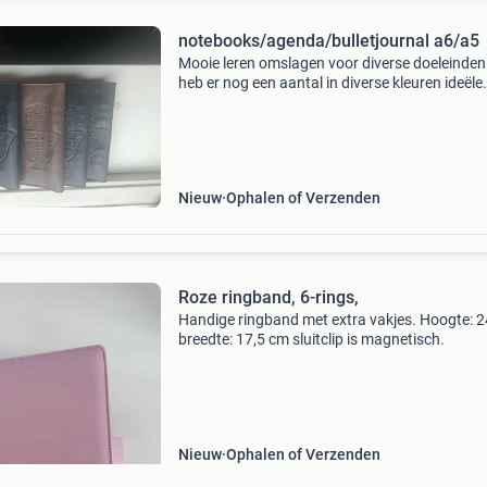
notebooks/agenda/bulletjournal a6/a5
Mooie leren omslagen voor diverse doeleinden.
heb er nog een aantal in diverse kleuren ideële
agenda /persoonlijke notities boekjes/
bulletjournal/ planners voor 1001 doeleinde .
Euro per stuk 6
Nieuw
Ophalen of Verzenden
Roze ringband, 6-rings,
Handige ringband met extra vakjes. Hoogte: 
breedte: 17,5 cm sluitclip is magnetisch.
Nieuw
Ophalen of Verzenden