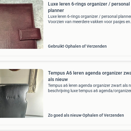
Luxe leren 6-rings organizer / personal
planner
Luxe leren 6-rings organizer / personal planner
Voorzien van meerdere vakken voor pasjes en
documenten en een degelijk metalen ringsyst
In nette gebruikte staat, zie foto&#39;s. Exclu
inh
Gebruikt
Ophalen of Verzenden
Tempus A6 leren agenda organizer zwa
als nieuw
Tempus a6 leren agenda organizer zwart als 
beschrijving luxe tempus a6 agenda/organize
hoogwaardig echt zwart leer. Verkeert in
nieuwstaat met slechts minimale opslagspore
Voorzien van ee
Zo goed als nieuw
Ophalen of Verzenden