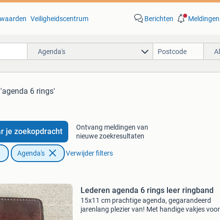
waarden
Veiligheidscentrum
Berichten
Meldingen
Agenda's
A
 'agenda 6 rings'
Ontvang meldingen van
r je zoekopdracht
nieuwe zoekresultaten
Agenda's
Verwijder filters
Lederen agenda 6 rings leer ringband
15x11 cm prachtige agenda, gegarandeerd
jarenlang plezier van! Met handige vakjes voor
pasjes en rits. Ff insmeren met ledervet als je 