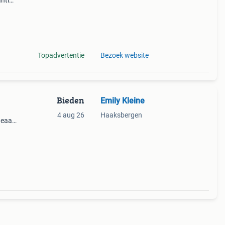
ntie.
tis
Topadvertentie
Bezoek website
Bieden
Emily Kleine
4 aug 26
Haaksbergen
deaal
a