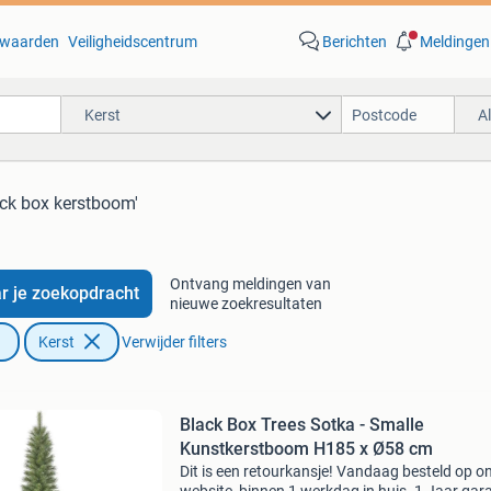
waarden
Veiligheidscentrum
Berichten
Meldingen
Kerst
A
ack box kerstboom'
Ontvang meldingen van
r je zoekopdracht
nieuwe zoekresultaten
Kerst
Verwijder filters
Black Box Trees Sotka - Smalle
Kunstkerstboom H185 x Ø58 cm
Dit is een retourkansje! Vandaag besteld op o