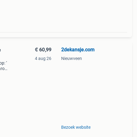
€ 60,99
2dekansje.com
e
4 aug 26
Nieuwveen
p: ‘
aarom
ld,
ti
Bezoek website