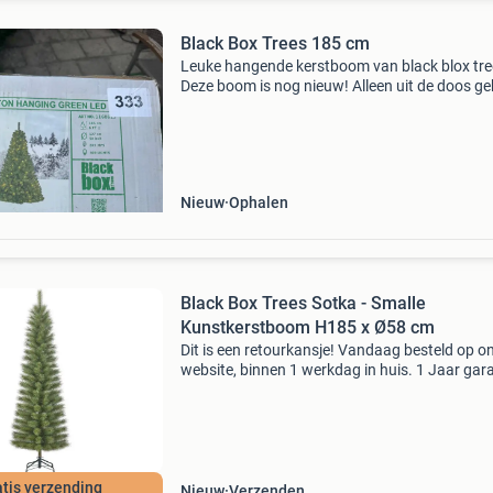
Black Box Trees 185 cm
Leuke hangende kerstboom van black blox tre
Deze boom is nog nieuw! Alleen uit de doos g
om te kijken of de lampjes het doen. Er zitten a
lichtjes in de boom!
Nieuw
Ophalen
Black Box Trees Sotka - Smalle
Kunstkerstboom H185 x Ø58 cm
Dit is een retourkansje! Vandaag besteld op o
website, binnen 1 werkdag in huis. 1 Jaar gara
Gratis verzending boven de €20. Beperkte
voorraad. Niet tevreden? Retourneren kan gra
binne
tis verzending
Nieuw
Verzenden