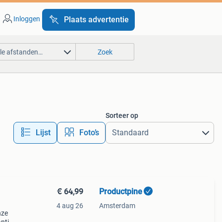
Inloggen
Plaats advertentie
lle afstanden…
Zoek
Sorteer op
Lijst
Foto’s
€ 64,99
Productpine
4 aug 26
Amsterdam
nze