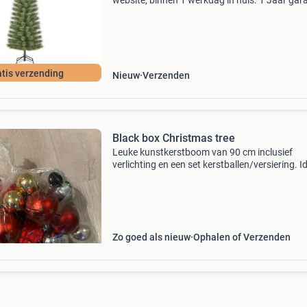
website, binnen 1 werkdag in huis. 1 Jaar gara
Gratis verzending boven de €20. Beperkte
voorraad. Niet tevreden? Retourneren kan gra
binne
tis verzending
Nieuw
Verzenden
Black box Christmas tree
Leuke kunstkerstboom van 90 cm inclusief
verlichting en een set kerstballen/versiering. I
voor een slaapkamer, appartement of als extr
kerstboom. In nette staat. Mag weg tegen een
mooi bod. Op t
Zo goed als nieuw
Ophalen of Verzenden