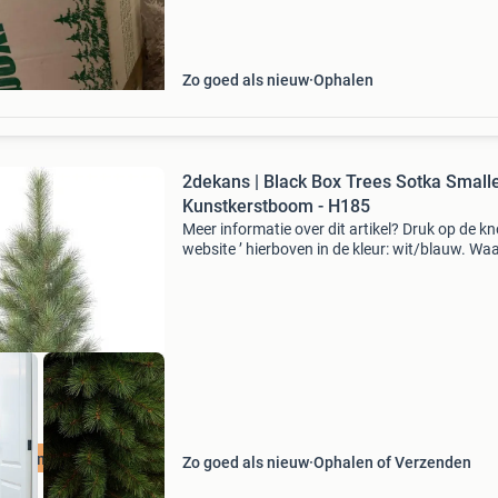
Zo goed als nieuw
Ophalen
2dekans | Black Box Trees Sotka Small
Kunstkerstboom - H185
Meer informatie over dit artikel? Druk op de kno
website ’ hierboven in de kleur: wit/blauw. W
bestellen bij 2dekansje.com? Voor 16:00 beste
morgen in huis binnen nederland. 1 Jaar garan
uurzame Deal
Zo goed als nieuw
Ophalen of Verzenden