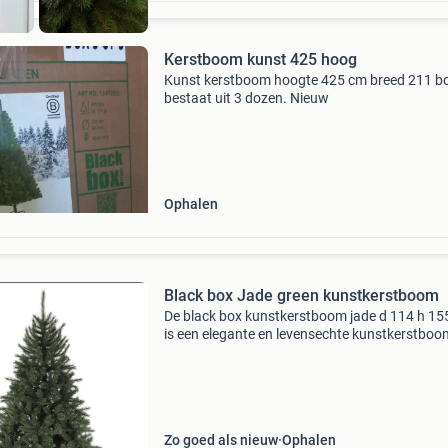
Kerstboom kunst 425 hoog
Kunst kerstboom hoogte 425 cm breed 211 
bestaat uit 3 dozen. Nieuw
Ophalen
Black box Jade green kunstkerstboom
De black box kunstkerstboom jade d 114 h 15
is een elegante en levensechte kunstkerstboo
perfect past in elke woonkamer. Deze kerstb
heeft een indrukwekkende hoogte van 155 cm
een diame
Zo goed als nieuw
Ophalen