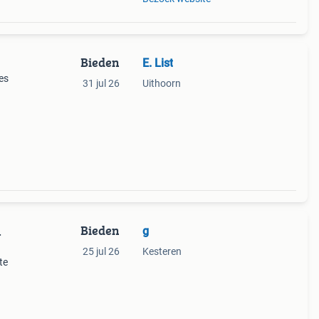
Bieden
E. List
es
31 jul 26
Uithoorn
Bieden
g
.
25 jul 26
Kesteren
te