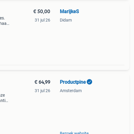
€ 50,00
MarijkeS
es.
31 jul 26
Didam
ehaald
l
€ 64,99
Productpine
31 jul 26
Amsterdam
nze
ntie.
tis
Bezoek website