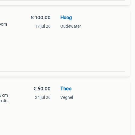
€ 100,00
Hoog
boom
17 jul 26
Oudewater
€ 50,00
Theo
5 cm
24 jul 26
Veghel
m die
oom
 en