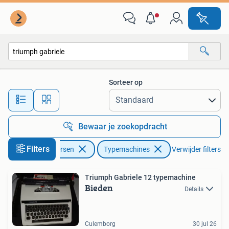
Typemachines
Sorteer op
Alle afstanden…
Bewaar je zoekopdracht
Filters
Diversen
Typemachines
Verwijder filters
Triumph Gabriele 12 typemachine
Bieden
Details
Culemborg
30 jul 26