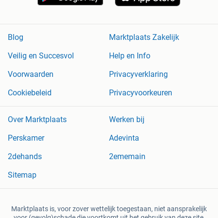
Blog
Marktplaats Zakelijk
Veilig en Succesvol
Help en Info
Voorwaarden
Privacyverklaring
Cookiebeleid
Privacyvoorkeuren
Over Marktplaats
Werken bij
Perskamer
Adevinta
2dehands
2ememain
Sitemap
Marktplaats is, voor zover wettelijk toegestaan, niet aansprakelijk
voor (gevolg)schade die voortkomt uit het gebruik van deze site,