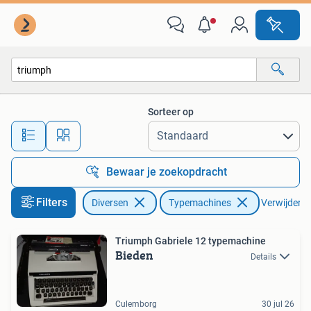
Typemachines
Sorteer op
Alle afstanden…
Bewaar je zoekopdracht
Filters
Diversen
Typemachines
Verwijder fi
Triumph Gabriele 12 typemachine
Bieden
Details
Culemborg
30 jul 26