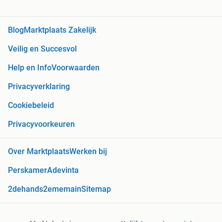
Blog
Marktplaats Zakelijk
Veilig en Succesvol
Help en Info
Voorwaarden
Privacyverklaring
Cookiebeleid
Privacyvoorkeuren
Over Marktplaats
Werken bij
Perskamer
Adevinta
2dehands
2ememain
Sitemap