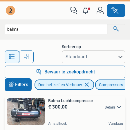
Compressors
Sorteer op
Alle afstanden…
Bewaar je zoekopdracht
Filters
Doe-het-zelf en Verbouw
Compressors
Balma Luchtcompressor
€ 300,00
Details
Amstelhoek
Vandaag