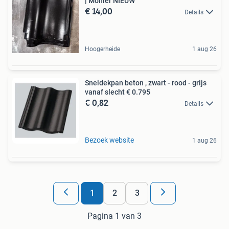
| Monier NIEUW
€ 14,00
Details
Hoogerheide
1 aug 26
Sneldekpan beton , zwart - rood - grijs
vanaf slecht € 0.795
€ 0,82
Details
Bezoek website
1 aug 26
1
2
3
Pagina 1 van 3