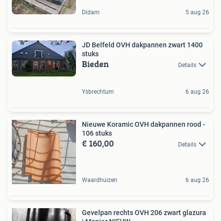
Didam
5 aug 26
JD Belfeld OVH dakpannen zwart 1400
stuks
Bieden
Details
Ysbrechtum
6 aug 26
Nieuwe Koramic OVH dakpannen rood -
106 stuks
€ 160,00
Details
Waardhuizen
6 aug 26
Gevelpan rechts OVH 206 zwart glazura