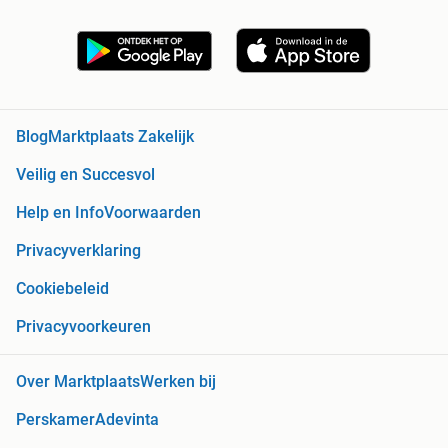
Blog
Marktplaats Zakelijk
Veilig en Succesvol
Help en Info
Voorwaarden
Privacyverklaring
Cookiebeleid
Privacyvoorkeuren
Over Marktplaats
Werken bij
Perskamer
Adevinta