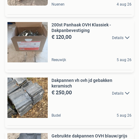
Nuenen
4 aug 26
200st Panhaak OVH Klassiek -
Dakpanbevestiging
€ 120,00
Details
Reeuwijk
5 aug 26
Dakpannen vh ovh jd gebakken
keramisch
€ 250,00
Details
Budel
5 aug 26
Gebruikte dakpannen OVH blauw/grijs