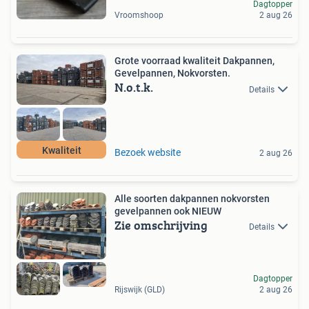
Dagtopper
Vroomshoop
2 aug 26
Grote voorraad kwaliteit Dakpannen,
Gevelpannen, Nokvorsten.
N.o.t.k.
Details
Kwaliteit
Bezoek website
2 aug 26
Alle soorten dakpannen nokvorsten
gevelpannen ook NIEUW
Zie omschrijving
Details
Dagtopper
Rijswijk (GLD)
2 aug 26