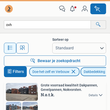
Dakpannen en Dakbedekking
Sorteer op
Alle afstanden…
Bewaar je zoekopdracht
Filters
Doe-het-zelf en Verbouw
Dakbedekking
Grote voorraad kwaliteit Dakpannen,
Gevelpannen, Nokvorsten.
N.o.t.k.
Details