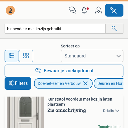
Deuren en Horren
Sorteer op
Alle afstanden…
Bewaar je zoekopdracht
Filters
Doe-het-zelf en Verbouw
Deuren en Horre
Kunststof voordeur met kozijn laten
plaatsen?
Zie omschrijving
Details
Topadvertentie