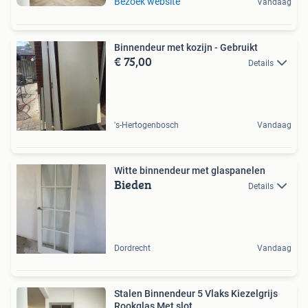
Bezoek website
Vandaag
Binnendeur met kozijn - Gebruikt
€ 75,00
Details
's-Hertogenbosch
Vandaag
Witte binnendeur met glaspanelen
Bieden
Details
Dordrecht
Vandaag
Stalen Binnendeur 5 Vlaks Kiezelgrijs
Rookglas Met slot