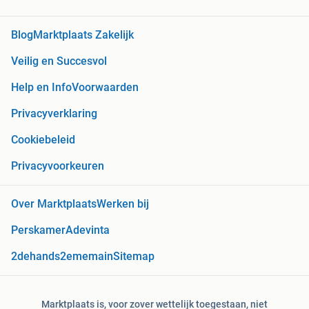
Blog
Marktplaats Zakelijk
Veilig en Succesvol
Help en Info
Voorwaarden
Privacyverklaring
Cookiebeleid
Privacyvoorkeuren
Over Marktplaats
Werken bij
Perskamer
Adevinta
2dehands
2ememain
Sitemap
Marktplaats is, voor zover wettelijk toegestaan, niet