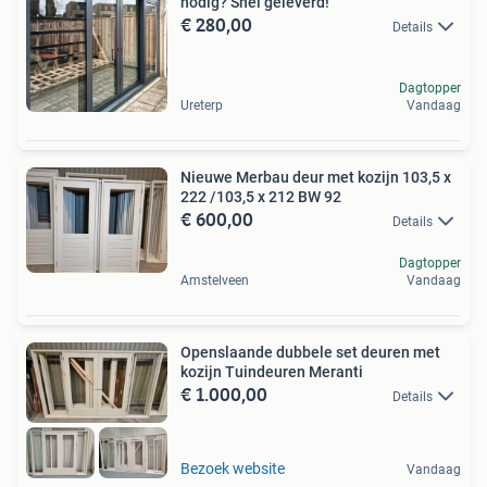
nodig? Snel geleverd!
€ 280,00
Details
Dagtopper
Ureterp
Vandaag
Nieuwe Merbau deur met kozijn 103,5 x
222 /103,5 x 212 BW 92
€ 600,00
Details
Dagtopper
Amstelveen
Vandaag
Openslaande dubbele set deuren met
kozijn Tuindeuren Meranti
€ 1.000,00
Details
Bezoek website
Vandaag