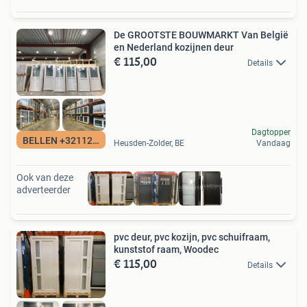
De GROOTSTE BOUWMARKT Van België
en Nederland kozijnen deur
€ 115,00
Details
Dagtopper
BELLEN +3211260780
Heusden-Zolder, BE
Vandaag
Ook van deze
adverteerder
pvc deur, pvc kozijn, pvc schuifraam,
kunststof raam, Woodec
€ 115,00
Details