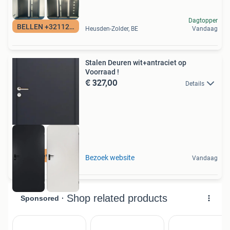
Dagtopper
BELLEN +3211260780
Heusden-Zolder, BE
Vandaag
Stalen Deuren wit+antraciet op
Voorraad !
€ 327,00
Details
Direct leverbaar!
Bezoek website
Vandaag