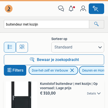
Deuren en Horren
Sorteer op
Alle afstanden…
Bewaar je zoekopdracht
Filters
Doe-het-zelf en Verbouw
Deuren en Horre
Kunststof buitendeur | met kozijn | Op
voorraad | Lage prijs
€ 310,00
Details