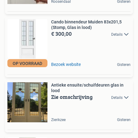
Roosendaal
Gisteren
Cando binnendeur Muiden 83x201,5
(Stomp, Glas in lood)
€ 300,00
Details
OP VOORRAAD
Bezoek website
Gisteren
Antieke ensuite/schuifdeuren glas in
lood
Zie omschrijving
Details
Zierikzee
Gisteren