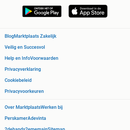
Blog
Marktplaats Zakelijk
Veilig en Succesvol
Help en Info
Voorwaarden
Privacyverklaring
Cookiebeleid
Privacyvoorkeuren
Over Marktplaats
Werken bij
Perskamer
Adevinta
2dehands
2ememain
Sitemap