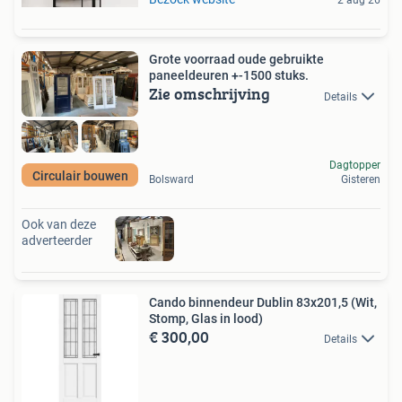
2 aug 26
Grote voorraad oude gebruikte
paneeldeuren +-1500 stuks.
Zie omschrijving
Details
Dagtopper
Circulair bouwen
Bolsward
Gisteren
Ook van deze
adverteerder
Cando binnendeur Dublin 83x201,5 (Wit,
Stomp, Glas in lood)
€ 300,00
Details