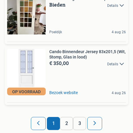
Bieden
Details
Poeldijk
4 aug 26
Cando Binnendeur Jersey 83x201,5 (Wit,
Stomp, Glas in lood)
€ 350,00
Details
OP VOORRAAD
Bezoek website
4 aug 26
1
2
3