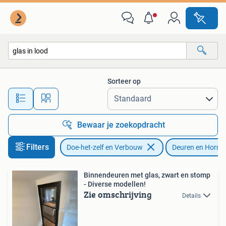
Deuren en Horren
Sorteer op
Alle afstanden…
Bewaar je zoekopdracht
Filters
Doe-het-zelf en Verbouw
Deuren en Horre
Binnendeuren met glas, zwart en stomp
- Diverse modellen!
Zie omschrijving
Details