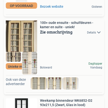
OP VOORRAAD
Bezoek website
Gisteren
100+ oude ensuite - schuifdeuren -
kamer en suite - uniek!
Zie omschrijving
Details
Dagtopper
Unieke materialen
Bolsward
Vandaag
Ook van deze
adverteerder
Weekamp binnendeur WK6852-D2
93x211,5 (Zwart, Glas in lood)