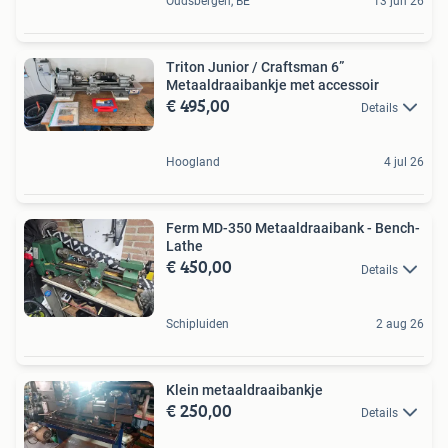
Oudsbergen, BE
13 jun 26
Triton Junior / Craftsman 6”
Metaaldraaibankje met accessoir
€ 495,00
Details
Hoogland
4 jul 26
Ferm MD-350 Metaaldraaibank - Bench-
Lathe
€ 450,00
Details
Schipluiden
2 aug 26
Klein metaaldraaibankje
€ 250,00
Details