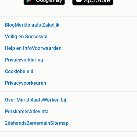
Blog
Marktplaats Zakelijk
Veilig en Succesvol
Help en Info
Voorwaarden
Privacyverklaring
Cookiebeleid
Privacyvoorkeuren
Over Marktplaats
Werken bij
Perskamer
Adevinta
2dehands
2ememain
Sitemap