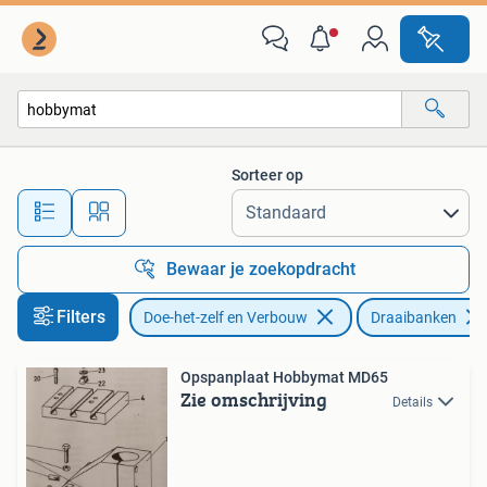
Draaibanken
Sorteer op
Alle afstanden…
Bewaar je zoekopdracht
Filters
Doe-het-zelf en Verbouw
Draaibanken
Opspanplaat Hobbymat MD65
Zie omschrijving
Details