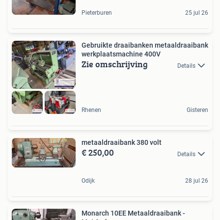
Pieterburen
25 jul 26
Gebruikte draaibanken metaaldraaibank
werkplaatsmachine 400V
Zie omschrijving
Details
Rhenen
Gisteren
metaaldraaibank 380 volt
€ 250,00
Details
Odijk
28 jul 26
Monarch 10EE Metaaldraaibank -