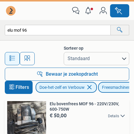
Gereedschap | Freesmachines
Sorteer op
Alle afstanden…
Bewaar je zoekopdracht
Filters
Doe-het-zelf en Verbouw
Freesmachines
Elu bovenfrees MOF 96 - 220V/230V,
600-750W
€ 50,00
Details