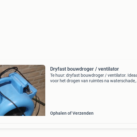
Dryfast bouwdroger / ventilator
Te huur: dryfast bouwdroger / ventilator. Idea
voor het drogen van ruimtes na waterschade,
verbouwingen of voor het versnellen van
droogprocessen. De ventilator heeft meerdere
standen (l, m, h) en i
Ophalen of Verzenden