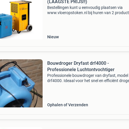
(LAAGSTE PRIJS!!)
Bestellingen kunt u eenvoudig plaatsen via
www.vloeropstoken.nl bij huren van 2 produc
ontvangt u gratis ruimte vochtmeter en
temperatuurmeter bouwdrogers df400f € 6,5
per/dag geschikt voor ru
Nieuw
Bouwdroger Dryfast drf4000 -
Professionele Luchtontvochtiger
Professionele bouwdroger van dryfast, model
drf4000. Ideaal voor het snel en efficiënt drog
van bouwplaatsen, kelders of na waterschade
machine is in goede staat en werkt perfect.
Inclusief acce
Ophalen of Verzenden