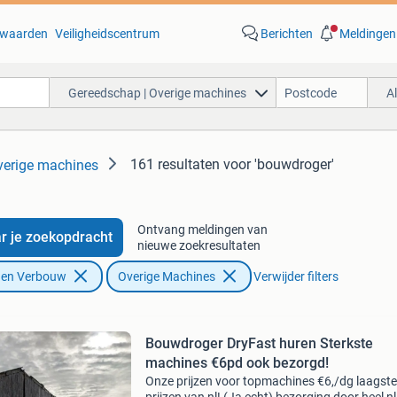
waarden
Veiligheidscentrum
Berichten
Meldingen
Gereedschap | Overige machines
A
161 resultaten
voor 'bouwdroger'
verige machines
Ontvang meldingen van
r je zoekopdracht
nieuwe zoekresultaten
f en Verbouw
Overige Machines
Verwijder filters
Bouwdroger DryFast huren Sterkste
machines €6pd ook bezorgd!
Onze prijzen voor topmachines €6,/dg laagste