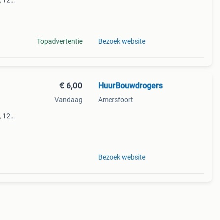
, 120
en
n
Topadvertentie
Bezoek website
€ 6,00
HuurBouwdrogers
Vandaag
Amersfoort
, 120
en
n
Bezoek website