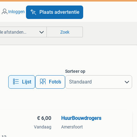
Inloggen
Plaats advertentie
lle afstanden…
Zoek
Sorteer op
Lijst
Foto’s
€ 6,00
HuurBouwdrogers
Vandaag
Amersfoort