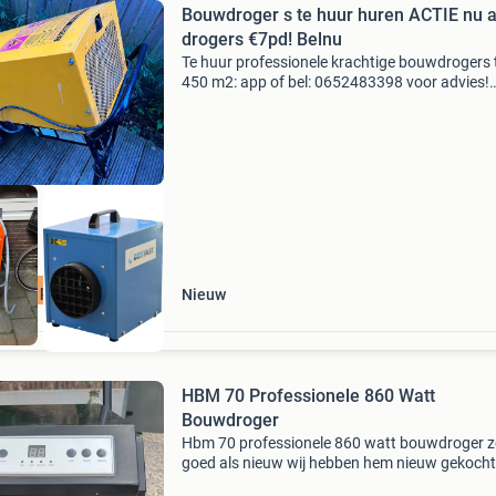
Bouwdroger s te huur huren ACTIE nu a
drogers €7pd! Belnu
Te huur professionele krachtige bouwdrogers 
450 m2: app of bel: 0652483398 voor advies!
Bezorgen is mogelijk in regio. Goede staat dro
van het merkt eurom en dryfast - ideaal geschi
om het v
ctie 7 per dag
Nieuw
HBM 70 Professionele 860 Watt
Bouwdroger
Hbm 70 professionele 860 watt bouwdroger 
goed als nieuw wij hebben hem nieuw gekocht
tijdens het bouwen van ons huis maar is nu