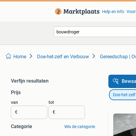
Help en info
Voor
Home
Doe-het-zelf en Verbouw
Gereedschap | O
Verfijn resultaten
Bewaa
Prijs
Doe-het-zel
van
tot
€
€
Categorie
Wis de categorie