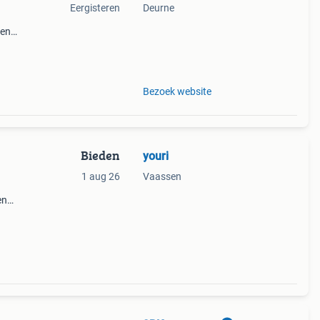
Eergisteren
Deurne
ten
Bezoek website
Bieden
youri
1 aug 26
Vaassen
en
. De