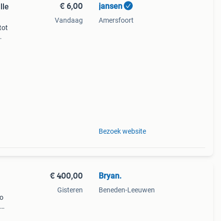
€ 6,00
jansen
lle
Vandaag
Amersfoort
tot
gers
kt
Bezoek website
€ 400,00
Bryan.
Gisteren
Beneden-Leeuwen
zo