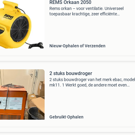
REMS Orkaan 2050
Rems orkan – voor ventilatie. Universeel
toepasbaar krachtige, zeer efficiënte
bouwventilatoren ter ondersteuning van
ontvochtigers/bouwdrogers na waterschade
veroorzaakt door overstromingen of gespro
Nieuw
Ophalen of Verzenden
2 stuks bouwdroger
2 stuks bouwdroger van het merk ebac, model
mk11. 1 Werkt goed, de andere moet even
nagekeken worden.
Gebruikt
Ophalen