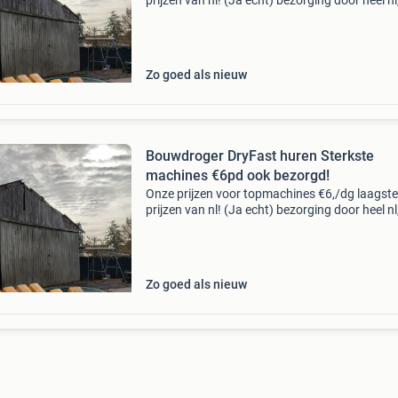
prijzen van nl! (Ja echt) bezorging door heel nl
of 150 ltr per dag . *Wél* incl btw openingstijd
ook s avonds en in het weekend! 40+ 5 Sterre
Zo goed als nieuw
Bouwdroger DryFast huren Sterkste
machines €6pd ook bezorgd!
Onze prijzen voor topmachines €6,/dg laagste
prijzen van nl! (Ja echt) bezorging door heel nl
of 150 ltr per dag . *Wél* incl btw openingstijd
ook s avonds en in het weekend! 40+ 5 Sterre
Zo goed als nieuw