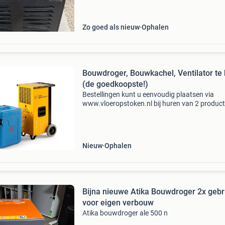
overbodig voor vragen of meer foto’s hoor ik h
graag mvg bryan
Zo goed als nieuw
Ophalen
Bouwdroger, Bouwkachel, Ventilator te
(de goedkoopste!)
Bestellingen kunt u eenvoudig plaatsen via
www.vloeropstoken.nl bij huren van 2 produc
ontvangt u gratis ruimte vochtmeter en
temperatuurmeter bouwdrogers df400f € 6,5
per/dag geschikt voor ru
Nieuw
Ophalen
Bijna nieuwe Atika Bouwdroger 2x gebr
voor eigen verbouw
Atika bouwdroger ale 500 n