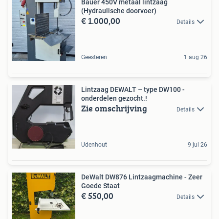
Bauer 450V metaal lintzaag
(Hydraulische doorvoer)
€ 1.000,00
Details
Geesteren
1 aug 26
Lintzaag DEWALT – type DW100 -
onderdelen gezocht.!
Zie omschrijving
Details
Udenhout
9 jul 26
DeWalt DW876 Lintzaagmachine - Zeer
Goede Staat
€ 550,00
Details