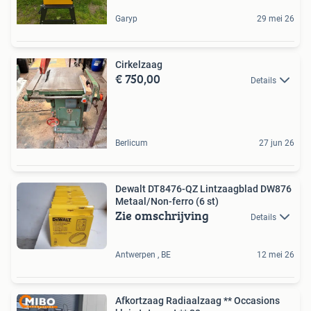
Garyp
29 mei 26
Cirkelzaag
€ 750,00
Details
Berlicum
27 jun 26
Dewalt DT8476-QZ Lintzaagblad DW876
Metaal/Non-ferro (6 st)
Zie omschrijving
Details
Antwerpen , BE
12 mei 26
Afkortzaag Radiaalzaag ** Occasions