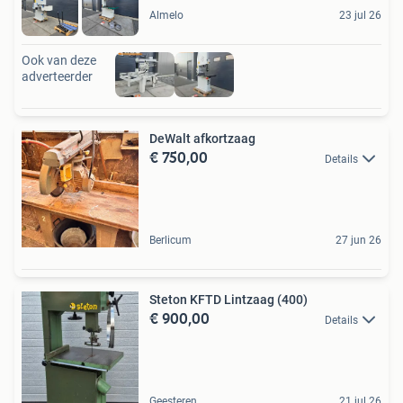
Almelo
23 jul 26
Ook van deze
adverteerder
DeWalt afkortzaag
€ 750,00
Details
Berlicum
27 jun 26
Steton KFTD Lintzaag (400)
€ 900,00
Details
Geesteren
21 jul 26