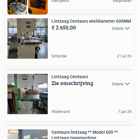
Dwingeloo
Eergisteren
Lintzaag Centauro wieldiameter 600MM
€ 2.650,00
Details
Schijndel
21 jul 26
Lintzaag Centauro
Zie omschrijving
Details
Wildervank
7 jun 26
Centauro lintzaag ** Model 600 **
Lintzaag zaagmachine