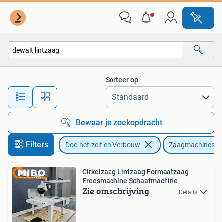
Gereedschap | Zaagmachines
Sorteer op
Alle afstanden…
Bewaar je zoekopdracht
Filters
Doe-het-zelf en Verbouw
Zaagmachines
Cirkelzaag Lintzaag Formaatzaag
Freesmachine Schaafmachine
Zie omschrijving
Details