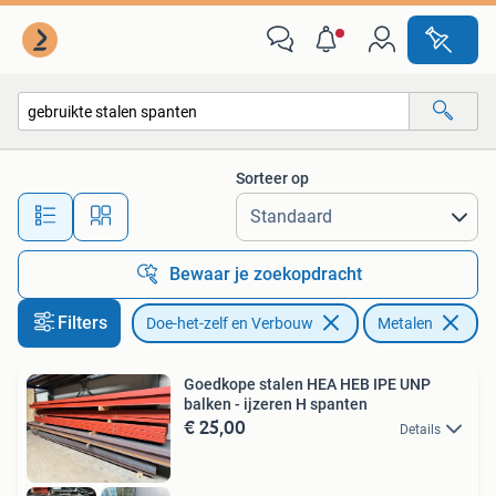
Metalen
Sorteer op
Alle afstanden…
Bewaar je zoekopdracht
Filters
Doe-het-zelf en Verbouw
Metalen
Ve
Goedkope stalen HEA HEB IPE UNP
balken - ijzeren H spanten
€ 25,00
Details