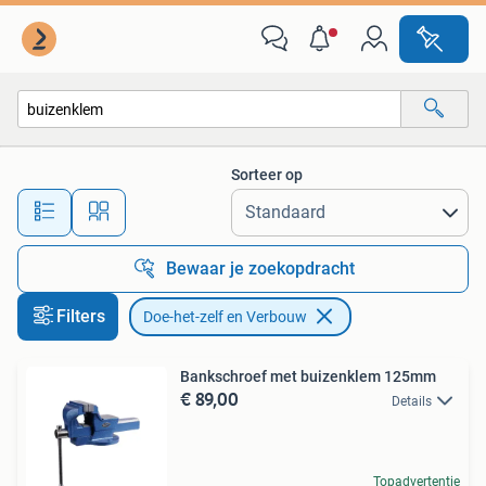
Doe-het-zelf en Verbouw
Sorteer op
Alle afstanden…
Bewaar je zoekopdracht
Filters
Doe-het-zelf en Verbouw
Bankschroef met buizenklem 125mm
€ 89,00
Details
Topadvertentie