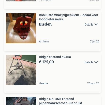
Robuuste Virax pijpenklem - Ideaal voor
loodgieterswerk
Bieden
Details
Arnhem
7 jul 26
Ridgid tristand n240a
€ 125,00
Details
Heerde
25 apr 26
Ridgid No. 450 Tristand
pijpenbankschroef - Gebruikt