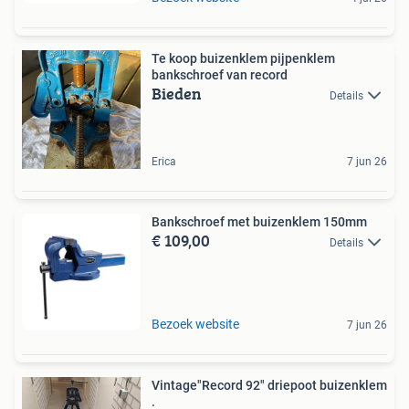
Te koop buizenklem pijpenklem
bankschroef van record
Bieden
Details
Erica
7 jun 26
Bankschroef met buizenklem 150mm
€ 109,00
Details
Bezoek website
7 jun 26
Vintage"Record 92" driepoot buizenklem
.