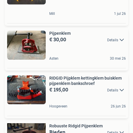
Mill
1 jul 26
Pijpenklem
€ 30,00
Details
Asten
30 mei 26
RIDGID Pijpklem kettingklem buisklem
pijpenklem bankschroef
€ 195,00
Details
Hoogeveen
26 jun 26
Robuuste Ridgid Pijpenklem
Bieden
Details