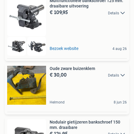
Multifunctionele bankschroef 125 mm.
draaibare uitvoering
€ 109,95
Details
Bezoek website
4 aug 26
Oude zware buizenklem
€ 30,00
Details
Helmond
8 jun 26
Nodulair gietijzeren bankschroef 150
mm. draaibare
€ 124,95