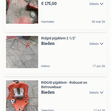
€ 175,00
Details
Harmelen
30 mei 26
Ridgid pijpklem 2 1/2"
Bieden
Details
Heiloo
17 jun 26
RIDGID pijpklem - Robuust en
Betrouwbaar
Bieden
Details
Veendam
12 jul 26