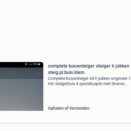
complete bouwsteiger steiger h jukken
steig.pl.buis klem
Complete bouwsteiger 44 h jukken ongeveer 
mtr steigerbuis 4 speciekuipen met diverse
klemmen. Zitten een stuk of 3 iets mindere h j
bij. Steigerplanken erbij
Ophalen of Verzenden