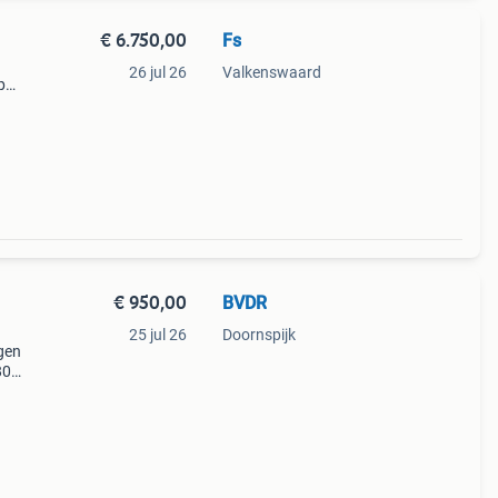
€ 6.750,00
Fs
26 jul 26
Valkenswaard
p
n -1
€ 950,00
BVDR
25 jul 26
Doornspijk
gen
80