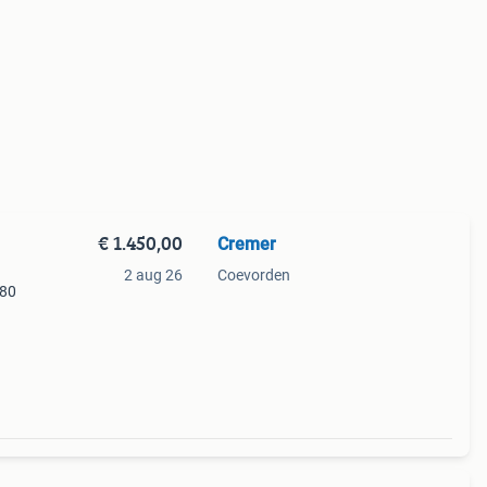
€ 1.450,00
Cremer
2 aug 26
Coevorden
180
ukken