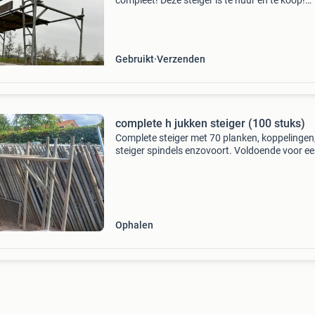
compleet! Deze steiger is te huur en te koop!
Voorbeeld berekening: (tevens meer of minder
mogelijk) - 40 steigersloffen 32x200x500mm -
voetspindels 0.
Gebruikt
Verzenden
complete h jukken steiger (100 stuks)
Complete steiger met 70 planken, koppelingen
steiger spindels enzovoort. Voldoende voor e
vrijstaande woning.
Ophalen