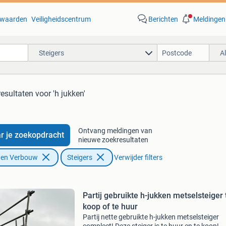
waarden
Veiligheidscentrum
Berichten
Meldingen
Steigers
A
resultaten
voor 'h jukken'
Ontvang meldingen van
r je zoekopdracht
nieuwe zoekresultaten
f en Verbouw
Steigers
Verwijder filters
Partij gebruikte h-jukken metselsteiger 
koop of te huur
Partij nette gebruikte h-jukken metselsteiger