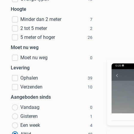
Hoogte
Minder dan 2 meter
7
2 tot 5 meter
2
5 meter of hoger
26
Moet nu weg
Moet nu weg
0
Levering
Ophalen
39
Verzenden
10
Aangeboden sinds
Vandaag
0
Gisteren
1
Een week
4