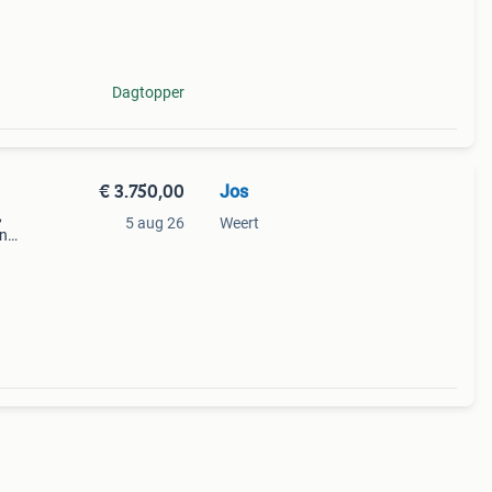
 40
Dagtopper
€ 3.750,00
Jos
,
5 aug 26
Weert
en