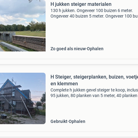
H jukken steiger materialen
130 h jukken. Ongeveer 100 buizen 6 meter.
Ongeveer 40 buizen 5 meter. Ongeveer 100 bu
3 meter 130 steigerplanken 5 meter. 100
Kortlingen. 1 Volle kist vaste en losse
draaiklemmen. 1 Volle kist st
Zo goed als nieuw
Ophalen
H Steiger, steigerplanken, buizen, voetj
en klemmen
Complete h jukken gevel steiger te koop, inclus
95 jukken, 80 planken van 5 meter, 40 planken
2 tot 4 meter, 54 buizen van 6 meter, 90 kortel
van 1 tot 4 meter, en voldoende voetjes en kle
Gebruikt
Ophalen