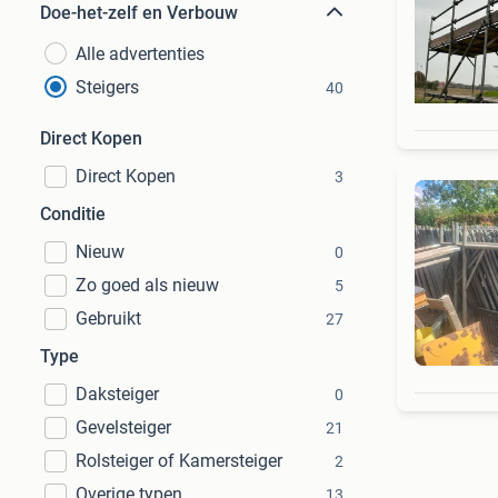
Doe-het-zelf en Verbouw
Alle advertenties
Steigers
40
Direct Kopen
Direct Kopen
3
Conditie
Nieuw
0
Zo goed als nieuw
5
Gebruikt
27
Type
Daksteiger
0
Gevelsteiger
21
Rolsteiger of Kamersteiger
2
Overige typen
13