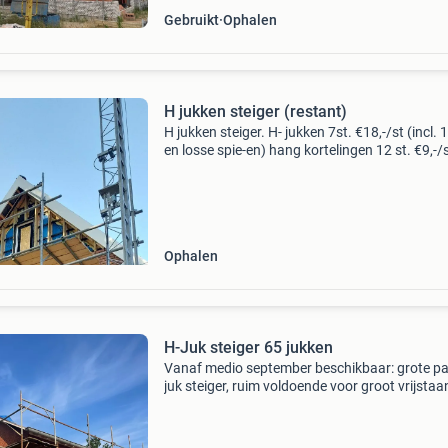
Gebruikt
Ophalen
H jukken steiger (restant)
H jukken steiger. H- jukken 7st. €18,-/st (incl.
en losse spie-en) hang kortelingen 12 st. €9,-/
steigerbuis 48mm €5,-/m¹ 15 st. 1M¹ 6 st. 1,5
st. 2 M¹ 2 st. 3 M¹ 3 st. 4 M¹
Ophalen
H-Juk steiger 65 jukken
Vanaf medio september beschikbaar: grote par
juk steiger, ruim voldoende voor groot vrijstaa
huis. - 280 Meter buis - 165 klemmen (draai- e
rechte klemmen) - 30 kortelingen - 48 voetstuk