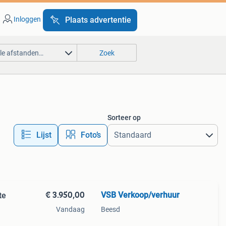
Inloggen
Plaats advertentie
lle afstanden…
Zoek
Sorteer op
Lijst
Foto’s
€ 3.950,00
VSB Verkoop/verhuur
te
Vandaag
Beesd