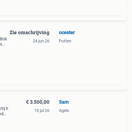
Zie omschrijving
ocester
 1Bok
24 jun 26
Putten
st
 M¹ 2
€ 3.500,00
Sam
tij h
10 jul 26
Agelo
nd
n
ken -