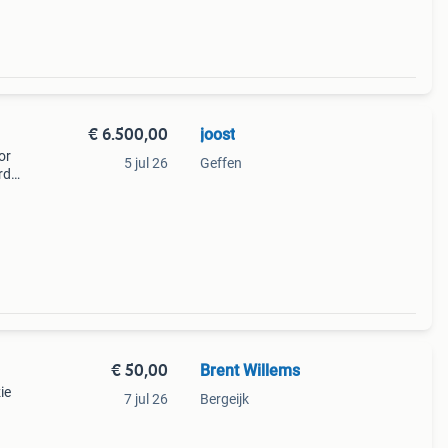
€ 6.500,00
joost
or
5 jul 26
Geffen
rd
€ 50,00
Brent Willems
ie
7 jul 26
Bergeijk