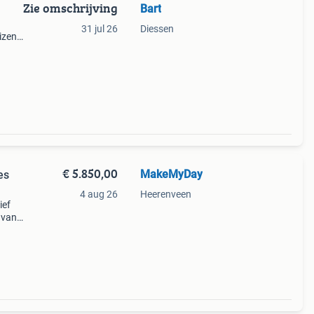
Zie omschrijving
Bart
31 jul 26
Diessen
izen
€ 5.850,00
MakeMyDay
es
4 aug 26
Heerenveen
ief
 van
ingen