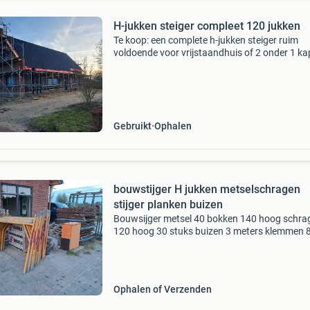
H-jukken steiger compleet 120 jukken
Te koop: een complete h-jukken steiger ruim
voldoende voor vrijstaandhuis of 2 onder 1 ka
-120 h-jukken in 2 bokken -1 kist vaste klemme
kist draaiklemmen -koppel moffen -voeten -2
bokken 6 m ste
Gebruikt
Ophalen
bouwstijger H jukken metselschragen
stijger planken buizen
Bouwsijger metsel 40 bokken 140 hoog schra
120 hoog 30 stuks buizen 3 meters klemmen 
stijger planken alles in één koop
Ophalen of Verzenden