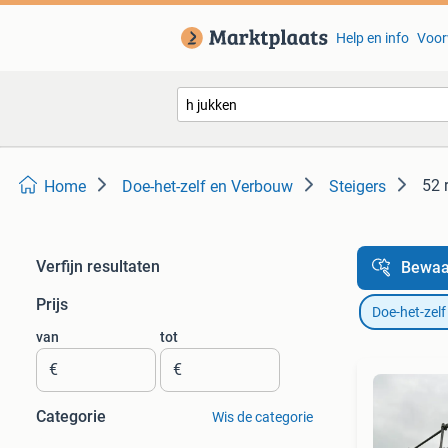
Help en info
Voor
52 
Home
Doe-het-zelf en Verbouw
Steigers
Verfijn resultaten
Bewaa
Prijs
Doe-het-zel
van
tot
€
€
Categorie
Wis de categorie