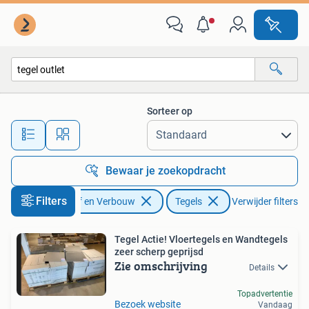
Tegels
Sorteer op
Alle afstanden…
Bewaar je zoekopdracht
Filters
Doe-het-zelf en Verbouw
Tegels
Verwijder filters
Tegel Actie! Vloertegels en Wandtegels
zeer scherp geprijsd
Zie omschrijving
Details
Topadvertentie
Bezoek website
Vandaag