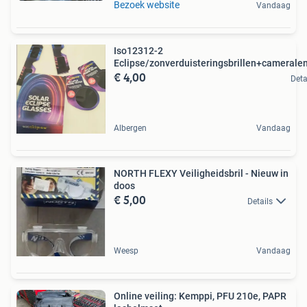
Bezoek website
Vandaag
Iso12312-2
Eclipse/zonverduisteringsbrillen+cameralens
€ 4,00
Deta
Albergen
Vandaag
NORTH FLEXY Veiligheidsbril - Nieuw in
doos
€ 5,00
Details
Weesp
Vandaag
Online veiling: Kemppi, PFU 210e, PAPR