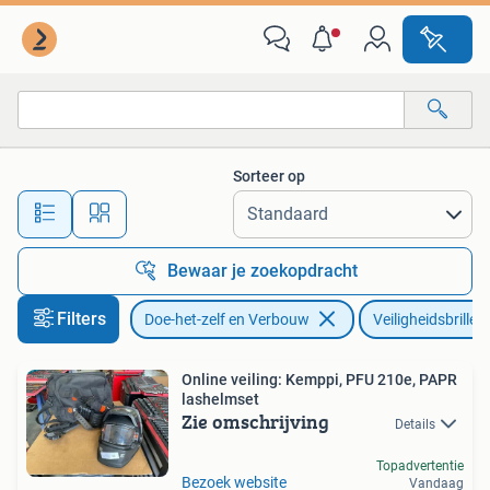
Veiligheidsbrillen
Sorteer op
Alle afstanden…
Bewaar je zoekopdracht
Filters
Doe-het-zelf en Verbouw
Veiligheidsbrillen
Online veiling: Kemppi, PFU 210e, PAPR
lashelmset
Zie omschrijving
Details
Topadvertentie
Bezoek website
Vandaag