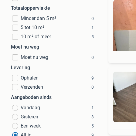
Totaaloppervlakte
Minder dan 5 m²
0
5 tot 10 m²
1
10 m² of meer
5
Moet nu weg
Moet nu weg
0
Levering
Ophalen
9
Verzenden
0
Aangeboden sinds
Vandaag
1
Gisteren
3
Een week
5
Altijd
9