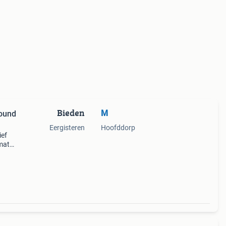
Bieden
M
sound
Eergisteren
Hoofddorp
ief
mate
ie
alen