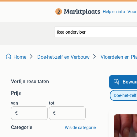
Help en info
Voor
Home
Doe-het-zelf en Verbouw
Vloerdelen en Pl
Verfijn resultaten
Bewaa
Prijs
Doe-het-zel
van
tot
€
€
Categorie
Wis de categorie