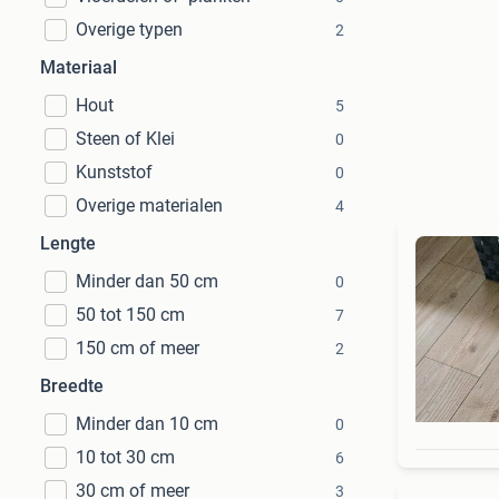
Overige typen
2
Materiaal
Hout
5
Steen of Klei
0
Kunststof
0
Overige materialen
4
Lengte
Minder dan 50 cm
0
50 tot 150 cm
7
150 cm of meer
2
Breedte
Minder dan 10 cm
0
10 tot 30 cm
6
30 cm of meer
3