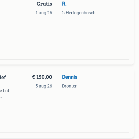
Gratis
R.
1 aug 26
's-Hertogenbosch
€ 150,00
Dennis
ief
5 aug 26
Dronten
e tint
oop
 Het