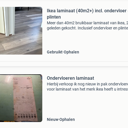
Ikea laminaat (40m2+) incl. ondervloer
plinten
Meer dan 40m2 bruikbaar laminaat van ikea, 2
geleden gekocht. Inclusief ondervloer en plinte
Zelf weghalen. Moet gebeuren in het weekend
28 en 29 augustus 2026.
Gebruikt
Ophalen
Ondervloeren laminaat
Hierbij verkoop ik nog nieuw in pak ondervloer
voor laminaat van het merk ikea heeft u intres
neem gerust contact met mij op. Bellen is snell
0649017724
Nieuw
Ophalen