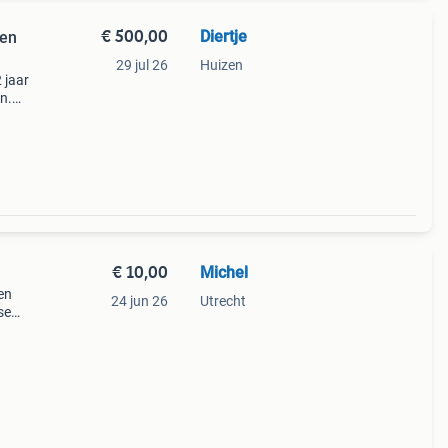
€ 500,00
Diertje
 en
29 jul 26
Huizen
 jaar
n.
 van
€ 10,00
Michel
en
24 jun 26
Utrecht
se
er!!