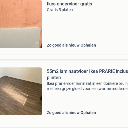
Ikea ondervloer gratis
Gratis 5 platen
Zo goed als nieuw
Ophalen
55m2 laminaatvloer Ikea PRÄRIE inclus
plinten
Ikea prärie vloer laminaat in een donkere bruin
met een grijze gloed voor een warme moderne
uitstraling. 3 Jaar oud. Eventueel met droogl
mat en plinten. Goed voor 55 vierkante meter.
war
Zo goed als nieuw
Ophalen