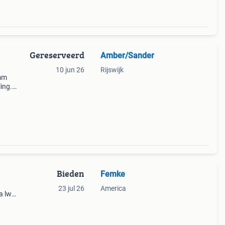
Gereserveerd
Amber/Sander
10 jun 26
Rijswijk
 mm
ling.
 dit
Bieden
Femke
23 jul 26
America
a lw)
.
 te