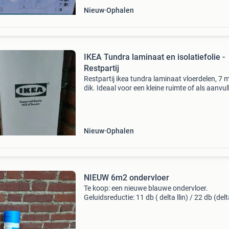
Nieuw
Ophalen
IKEA Tundra laminaat en isolatiefolie -
Restpartij
Restpartij ikea tundra laminaat vloerdelen, 7
dik. Ideaal voor een kleine ruimte of als aanvul
De vloerdelen zijn nieuw en ongebruikt. Let op:
betreft een restpartij, de exacte hoeveelheid
Nieuw
Ophalen
NIEUW 6m2 ondervloer
Te koop: een nieuwe blauwe ondervloer.
Geluidsreductie: 11 db ( delta llin) / 22 db (delt
geschikt voor vloerverwarming en vloerkoeling
Antislip. De ondervloer is 1 bij 6 meter. Teab op
halen