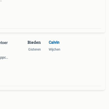
e. De
en
Bieden
Calvin
vloer
Gisteren
Wijchen
 ppc
snelle
is 13,