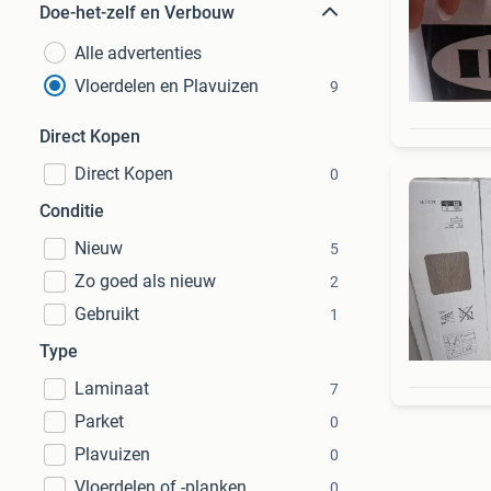
Doe-het-zelf en Verbouw
Alle advertenties
Vloerdelen en Plavuizen
9
Direct Kopen
Direct Kopen
0
Conditie
Nieuw
5
Zo goed als nieuw
2
Gebruikt
1
Type
Laminaat
7
Parket
0
Plavuizen
0
Vloerdelen of -planken
0