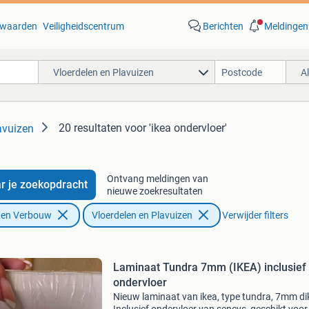
waarden
Veiligheidscentrum
Berichten
Meldingen
Vloerdelen en Plavuizen
A
20 resultaten
voor 'ikea ondervloer'
avuizen
Ontvang meldingen van
r je zoekopdracht
nieuwe zoekresultaten
f en Verbouw
Vloerdelen en Plavuizen
Verwijder filters
Laminaat Tundra 7mm (IKEA) inclusief
ondervloer
Nieuw laminaat van ikea, type tundra, 7mm di