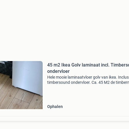
45 m2 Ikea Golv laminaat incl. Timber
ondervloer
Hele mooie laminaatvloer golv van ikea. Inclus
timbersound ondervloer. Ca. 45 M2 de timber
ondervloer is een zware rubberen ondervloer, d
opgerold kan worden. Zelf verwijderen en oph
in h
Ophalen