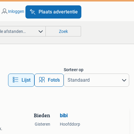
Inloggen
Plaats advertentie
lle afstanden…
Zoek
Sorteer op
Lijst
Foto’s
Bieden
bibi
Gisteren
Hoofddorp
k.