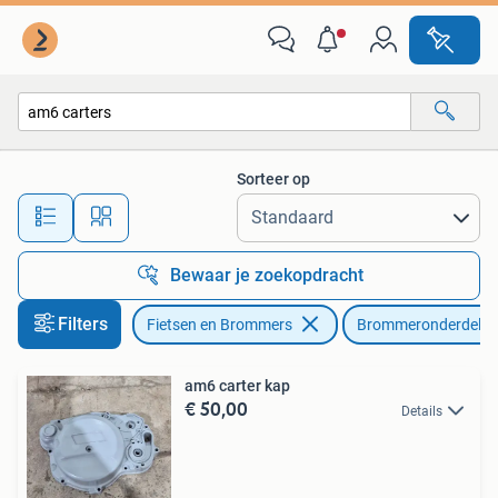
Brommeronderdelen | Algemeen
Sorteer op
Alle afstanden…
Bewaar je zoekopdracht
Filters
Fietsen en Brommers
Brommeronderdelen 
am6 carter kap
€ 50,00
Details