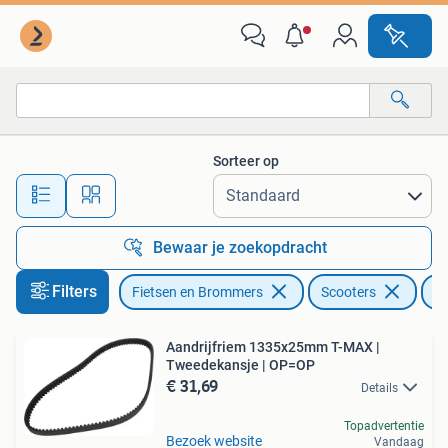
Brommeronderdelen | Scooters
Sorteer op
Alle afstanden…
Bewaar je zoekopdracht
Filters
Fietsen en Brommers
Scooters
Y
Aandrijfriem 1335x25mm T-MAX |
Tweedekansje | OP=OP
€ 31,69
Details
Topadvertentie
Bezoek website
Vandaag