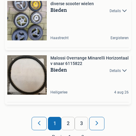
diverse scooter wielen
Bieden
Details
Haastrecht
Eergisteren
Malossi Overrange Minarelli Horizontaal
v snaar 6115822
Bieden
Details
Heiligerlee
4 aug 26
1
2
3