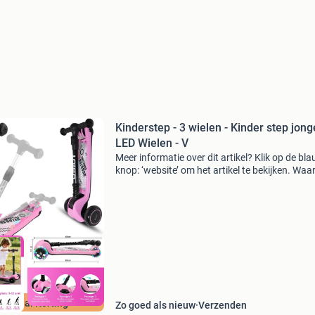
Kinderstep - 3 wielen - Kinder step jong
LED Wielen - V
Meer informatie over dit artikel? Klik op de bl
knop: ‘website’ om het artikel te bekijken. Wa
bestellen bij retourdeal.nl? Voor 15:00 besteld,
volgende werkdag in huis. 1 Jaar garantie op 
ourdeal Korting
Zo goed als nieuw
Verzenden