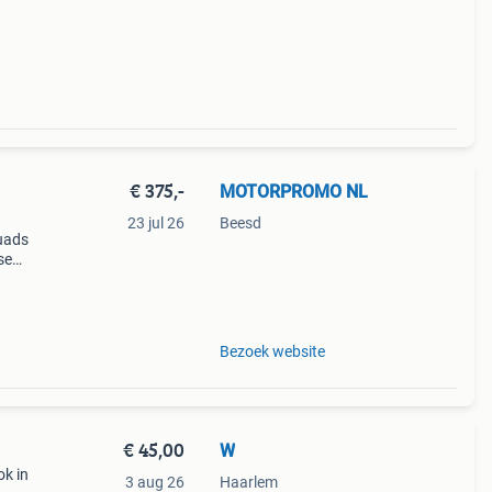
€ 375,-
MOTORPROMO NL
23 jul 26
Beesd
quads
se
met
Bezoek website
€ 45,00
W
ok in
3 aug 26
Haarlem