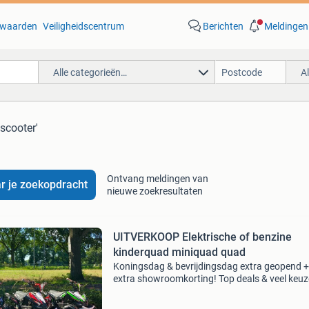
waarden
Veiligheidscentrum
Berichten
Meldingen
Alle categorieën…
A
 scooter'
Ontvang meldingen van
r je zoekopdracht
nieuwe zoekresultaten
UITVERKOOP Elektrische of benzine
kinderquad miniquad quad
Koningsdag & bevrijdingsdag extra geopend +
extra showroomkorting! Top deals & veel keuz
Kom gratis testen in 1 van ons 5 landelijke
showrooms voor de actuele openingstijden pe