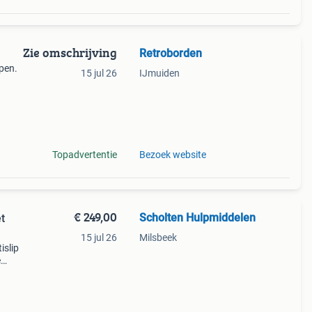
Zie omschrijving
Retroborden
open.
15 jul 26
IJmuiden
zeer
Topadvertentie
Bezoek website
€ 249,00
Scholten Hulpmiddelen
t
15 jul 26
Milsbeek
islip
e
nd.
tors,