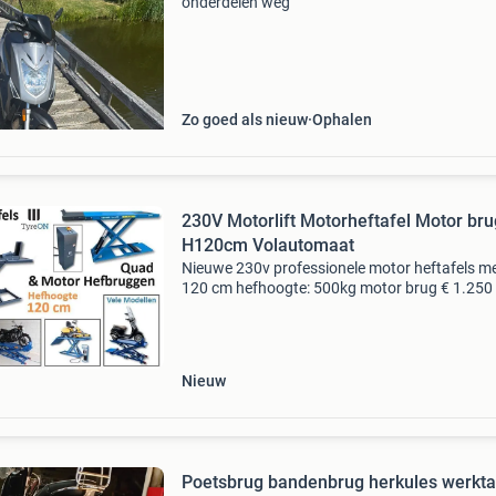
onderdelen weg
Zo goed als nieuw
Ophalen
230V Motorlift Motorheftafel Motor bru
H120cm Volautomaat
Nieuwe 230v professionele motor heftafels m
120 cm hefhoogte: 500kg motor brug € 1.250
btw - en - 700kg motor lift € 1.395 Ex btw - en 
600kg motorbrug € 1.695 Ex btw - en - 700kg
Nieuw
Poetsbrug bandenbrug herkules werkta