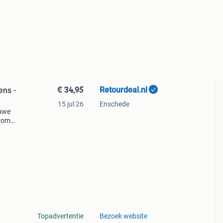
€ 34,95
Retourdeal.nl
ens -
15 jul 26
Enschede
auwe
arom
al
Topadvertentie
Bezoek website