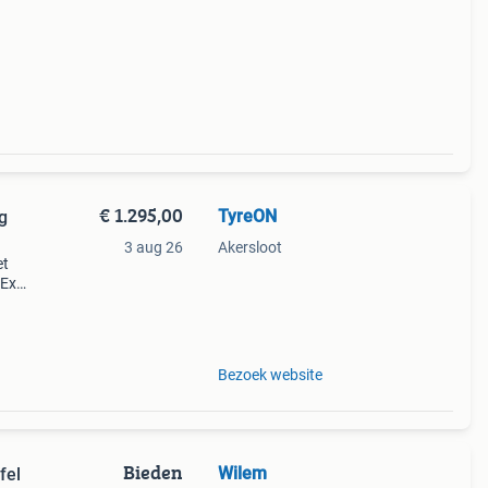
€ 1.295,00
TyreON
g
3 aug 26
Akersloot
et
 Ex
-
Bezoek website
Bieden
Wilem
fel