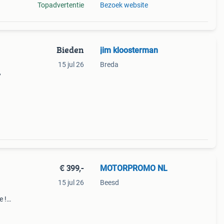
Topadvertentie
Bezoek website
Bieden
jim kloosterman
15 jul 26
Breda
,
 is
€ 399,-
MOTORPROMO NL
15 jul 26
Beesd
e !
r