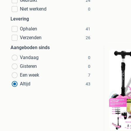
Gebruikt
24
Niet werkend
0
Levering
Ophalen
41
Verzenden
26
Aangeboden sinds
Vandaag
0
Gisteren
0
Een week
7
Altijd
43
Ret