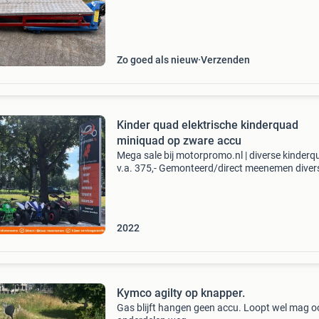
Zo goed als nieuw
Verzenden
Kinder quad elektrische kinderquad
miniquad op zware accu
Mega sale bij motorpromo.nl | diverse kinder
v.a. 375,- Gemonteerd/direct meenemen diver
modellen op brandstof en op krachtige accu 
elektro motor - nieuwste modellen / maten/
frames/ kleure
2022
Kymco agilty op knapper.
Gas blijft hangen geen accu. Loopt wel mag o