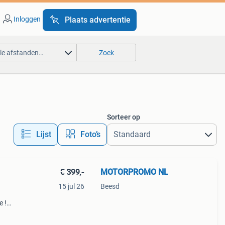
Inloggen
Plaats advertentie
lle afstanden…
Zoek
Sorteer op
Lijst
Foto’s
€ 399,-
MOTORPROMO NL
15 jul 26
Beesd
e !
r