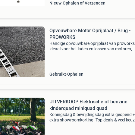
Nieuw
Ophalen of Verzenden
Opvouwbare Motor Oprijplaat / Brug -
PROWORKS
Handige opvouwbare oprijplaat van proworks
ideaal voor het laden en lossen van motoren,
scooters, quads of andere voertuigen. De brug
gemaakt van lichtgewicht aluminium en is
eenvoudig op te berge
Gebruikt
Ophalen
UITVERKOOP Elektrische of benzine
kinderquad miniquad quad
Koningsdag & bevrijdingsdag extra geopend +
extra showroomkorting! Top deals & veel keuz
Kom gratis testen in 1 van ons 5 landelijke
showrooms voor de actuele openingstijden pe