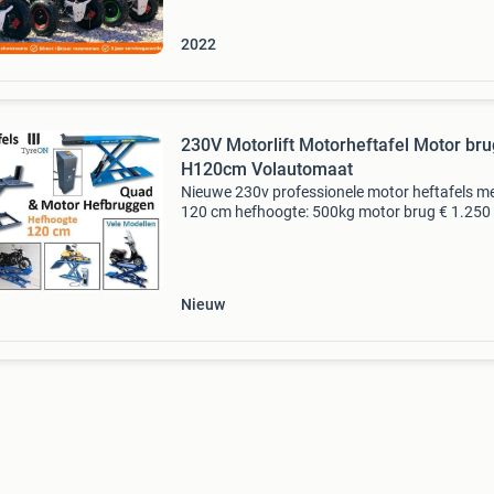
filiaal. Ki
2022
230V Motorlift Motorheftafel Motor bru
H120cm Volautomaat
Nieuwe 230v professionele motor heftafels m
120 cm hefhoogte: 500kg motor brug € 1.250
btw - en - 700kg motor lift € 1.395 Ex btw - en 
600kg motorbrug € 1.695 Ex btw - en - 700kg
Nieuw