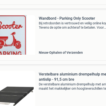
Wandbord - Parking Only Scooter
Bij retroborden is vertrouwd en veilig online k
Tevens de optie om achteraf te betalen. Voor
16:00u besteld is dezelfde dag verzonden
(maandag tot en met vrijdag). Wij hebben een 
groot assor
Nieuw
Ophalen of Verzenden
Verstelbare aluminium drempelhulp me
antislip - 91,5 cm bre
De verstelbare aluminium drempelhulp met ant
maakt het makkelijker om hoogteverschillen t
overbruggen, zoals bij een drempel of stoepra
Deze stevige drempelhulp is geschikt voor rolla
ro