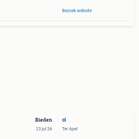
Bezoek website
Bieden
cl
23 jul 26
Ter Apel