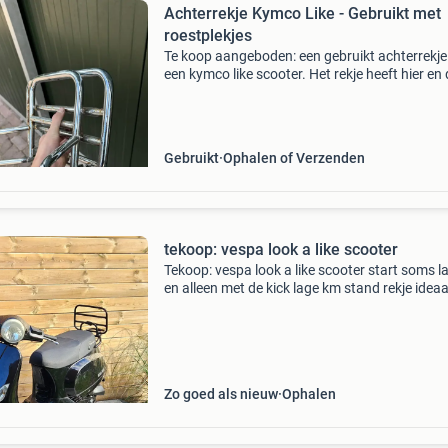
Achterrekje Kymco Like - Gebruikt met
roestplekjes
Te koop aangeboden: een gebruikt achterrekje
een kymco like scooter. Het rekje heeft hier en
wat roestplekjes, zoals te zien op de foto&#39
Functioneert nog prima en kan eventueel opg
Gebruikt
Ophalen of Verzenden
tekoop: vespa look a like scooter
Tekoop: vespa look a like scooter start soms la
en alleen met de kick lage km stand rekje ideaa
voor een handig iemand of tijdelijk vervoer mv
Zo goed als nieuw
Ophalen