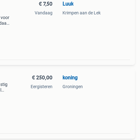
€ 7,50
Luuk
Vandaag
Krimpen aan de Lek
 voor
 daar
;s.
€ 250,00
koning
stig
Eergisteren
Groningen
l
g