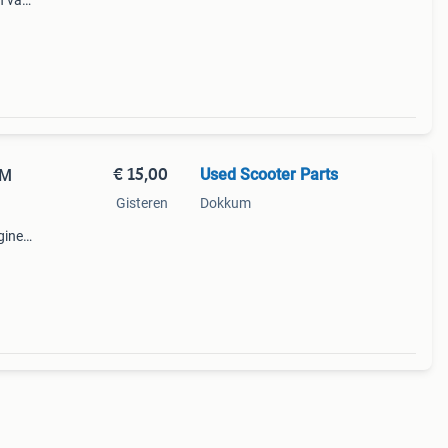
n van
an uw
or
€ 15,00
Used Scooter Parts
GM
Gisteren
Dokkum
gineel
hikt v