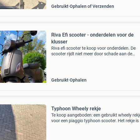
Gebruikt
Ophalen of Verzenden
Riva Efi scooter - onderdelen voor de
klusser
Riva efi scooter te koop voor onderdelen. De
scooter rijdt niet meer door schade aan de
voorkant (zie foto&#39;s). Veel onderdelen zi
goed te gebruiken, zoals de ledjes, het rekje
achterop,
Gebruikt
Ophalen
Typhoon Wheely rekje
Te koop aangeboden: een gebruikt wheely rekj
voor een piaggio typhoon scooter. Het rekje is 
goede staat, maar heeft wel wat lichte roestpl
zoals te zien is op de foto&#39;s. Ideaal voor 