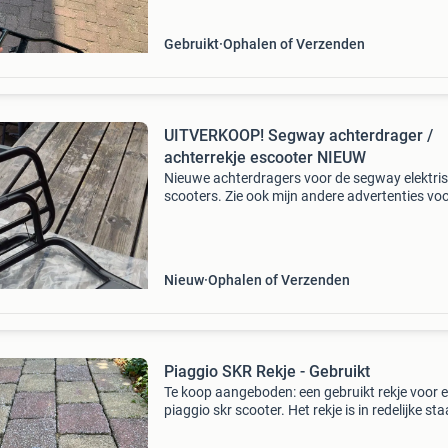
Gebruikt
Ophalen of Verzenden
UITVERKOOP! Segway achterdrager /
achterrekje escooter NIEUW
Nieuwe achterdragers voor de segway elektri
scooters. Zie ook mijn andere advertenties vo
meer onderdelen! Zoekwoorden: segway, nine
escooter, elektrische scooter, e-scooter, klapdr
dra
Nieuw
Ophalen of Verzenden
Piaggio SKR Rekje - Gebruikt
Te koop aangeboden: een gebruikt rekje voor 
piaggio skr scooter. Het rekje is in redelijke sta
met zichtbare gebruikssporen en wat
roestvorming, zoals te zien op de foto&#39;s.