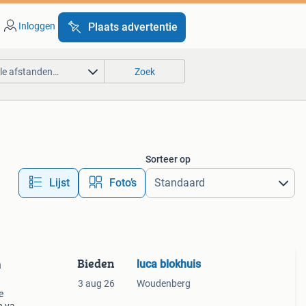
Inloggen
Plaats advertentie
lle afstanden…
Zoek
Sorteer op
Lijst
Foto’s
Bieden
luca blokhuis
a
3 aug 26
Woudenberg
e