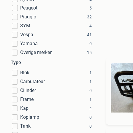
Peugeot
5
Piaggio
32
SYM
4
Vespa
41
Yamaha
0
Overige merken
15
Type
Blok
1
Carburateur
1
Cilinder
0
Frame
1
Kap
4
Koplamp
0
Tank
0