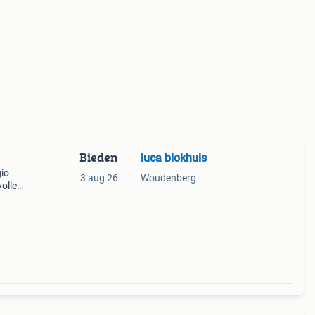
Bieden
luca blokhuis
gio
3 aug 26
Woudenberg
volle