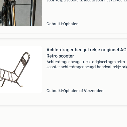
voor vespa scooters. Ideaal voor het vervoere
extra bagage of als decoratieve toevoeging a
scooter. Het rekje is in goede staat en klaar vo
Gebruikt
Ophalen
Achterdrager beugel rekje origineel A
Retro scooter
Achterdrager beugel rekje origineel agm retro
scooter achterdrager beugel handvat rekje ori
agm retro scooter origineel / imitatie: origineel
onderdeelnummer: dit onderdeel is o.a. Gesc
Gebruikt
Ophalen of Verzenden