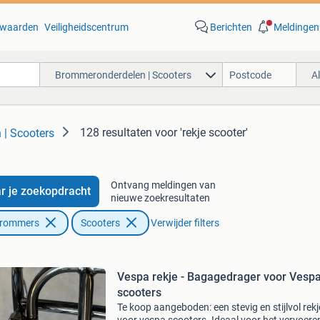
waarden
Veiligheidscentrum
Berichten
Meldingen
Brommeronderdelen | Scooters
A
128 resultaten
voor 'rekje scooter'
| Scooters
Ontvang meldingen van
r je zoekopdracht
nieuwe zoekresultaten
Brommers
Scooters
Verwijder filters
Vespa rekje - Bagagedrager voor Vesp
scooters
Te koop aangeboden: een stevig en stijlvol rekj