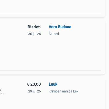
Bieden
Vera Budana
30 jul 26
Sittard
jn nog
€ 20,00
Luuk
e
29 jul 26
Krimpen aan de Lek
in
ekjes
h