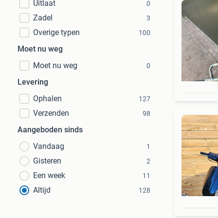
Uitlaat
0
Zadel
3
Overige typen
100
Moet nu weg
Moet nu weg
0
Levering
Ophalen
127
Verzenden
98
Aangeboden sinds
Vandaag
1
Gisteren
2
Een week
11
Altijd
128