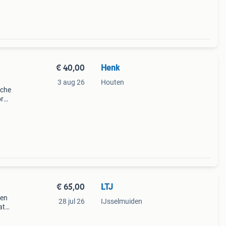
€ 40,00
Henk
3 aug 26
Houten
sche
or
bot,
ager,
€ 65,00
LTJ
een
28 jul 26
IJsselmuiden
at