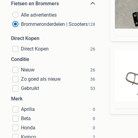
Fietsen en Brommers
Alle advertenties
Brommeronderdelen | Scooters
128
Direct Kopen
Direct Kopen
26
Conditie
Nieuw
26
Zo goed als nieuw
36
Gebruikt
53
Merk
Aprilia
0
Beta
0
Honda
0
Kymco
2