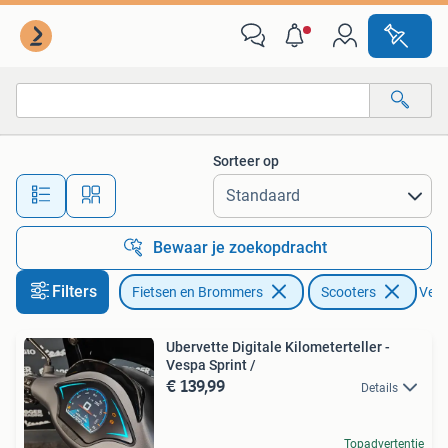
Brommeronderdelen | Scooters
Sorteer op
Alle afstanden…
Bewaar je zoekopdracht
Filters
Fietsen en Brommers
Scooters
Verwi
Ubervette Digitale Kilometerteller -
Vespa Sprint /
€ 139,99
Details
Topadvertentie