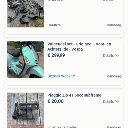
Haarlem
Vandaag
Valbeugel set - Origineel - Voor- en
Achterzijde - Vespa
€ 299,99
Details
Bezoek website
Vandaag
Piaggio Zip 4T 50cc subframe
€ 20,00
Details
Broek op Langedijk
Vandaag