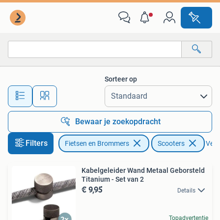
Brommeronderdelen | Scooters
Sorteer op
Alle afstanden…
Bewaar je zoekopdracht
Filters
Fietsen en Brommers
Scooters
Verwi
Kabelgeleider Wand Metaal Geborsteld
Titanium - Set van 2
€ 9,95
Details
Topadvertentie