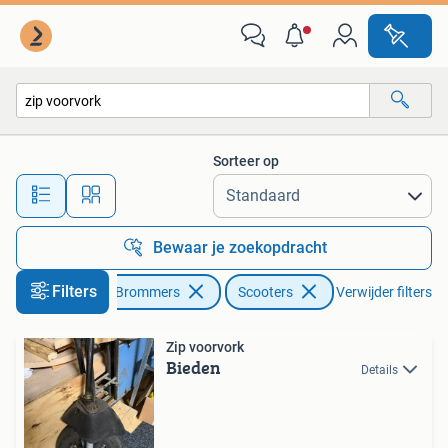
Brommeronderdelen | Scooters
Sorteer op
Alle afstanden…
Bewaar je zoekopdracht
Filters
Fietsen en Brommers
Scooters
Verwijder filters
Zip voorvork
Bieden
Details