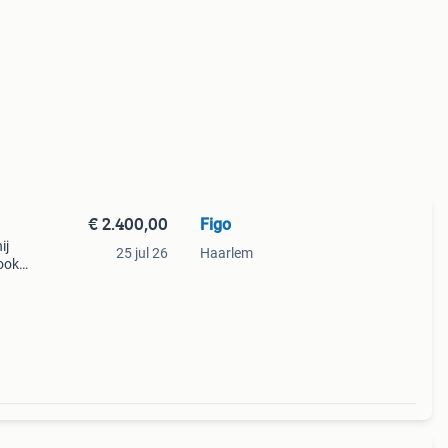
€ 2.400,00
Figo
ij
25 jul 26
Haarlem
 ook
nele