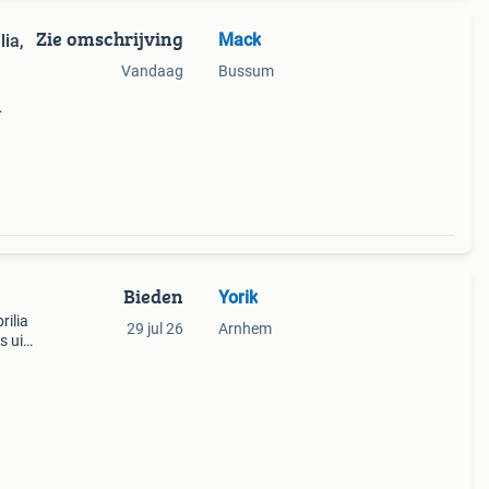
Zie omschrijving
Mack
ia,
Vandaag
Bussum
erco,
Bieden
Yorik
rilia
29 jul 26
Arnhem
s uit
loopt