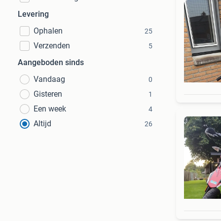
Levering
Ophalen
25
Verzenden
5
Aangeboden sinds
Vandaag
0
Gisteren
1
Een week
4
Altijd
26