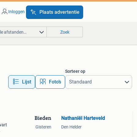
Inloggen
Plaats advertentie
lle afstanden…
Zoek
Sorteer op
Lijst
Foto’s
Bieden
Nathaniël Harteveld
wart
Gisteren
Den Helder
 moet