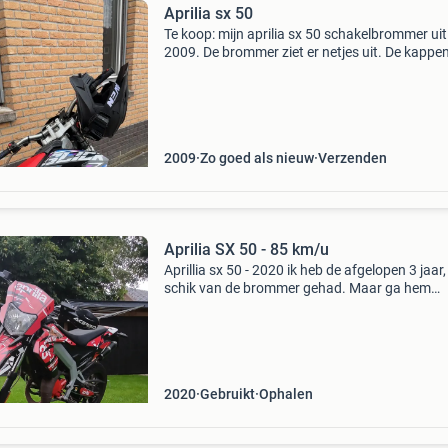
Aprilia sx 50
Te koop: mijn aprilia sx 50 schakelbrommer uit
2009. De brommer ziet er netjes uit. De kappe
het frame zijn opnieuw gespoten en hij is voor
van een nieuwe slick design stickerset. Daarn
he
2009
Zo goed als nieuw
Verzenden
Aprilia SX 50 - 85 km/u
Aprillia sx 50 - 2020 ik heb de afgelopen 3 jaar,
schik van de brommer gehad. Maar ga hem
verkopen wegens halen autorijbewijs! + Nieu
koplamp + nieuwe claxon + snellere uitlaat /
(orginele zit
2020
Gebruikt
Ophalen