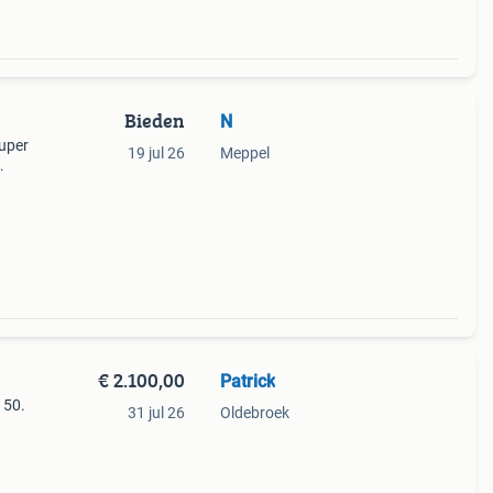
Bieden
N
super
19 jul 26
Meppel
heeft
igt
€ 2.100,00
Patrick
 50.
31 jul 26
Oldebroek
niet
ft