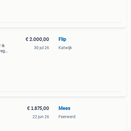
€ 2.000,00
Flip
 ik
30 jul 26
Katwijk
weg
or
og d
€ 1.875,00
Mees
22 jun 26
Feerwerd