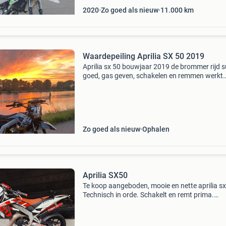
2020
Zo goed als nieuw
11.000
km
️Waardepeiling️ Aprilia SX 50 2019
Aprilia sx 50 bouwjaar 2019 de brommer rijd 
goed, gas geven, schakelen en remmen werkt
allemaal naar behoren. Staat geen wok op en 
gewoon kloppende papieren etc. Topsnelheid l
rond de 1
Zo goed als nieuw
Ophalen
Aprilia SX50
Te koop aangeboden, mooie en nette aprilia sx
Technisch in orde. Schakelt en remt prima.
Kilometerstand 17875 helaas wordt de aprilia 
meer gebruikt ivm autorijbewijs. De aprilia hee
wat geb