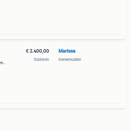
 als
€ 2.400,00
Marissa
Gisteren
Genemuiden
ee
d 50
r