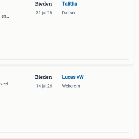
Bieden
Talitha
31 jul 26
Dalfsen
n en
zien
aast
Bieden
Lucas vW
 veel
14 jul 26
Wekerom
we