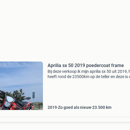
Aprilia sx 50 2019 poedercoat frame
Bij deze verkoop ik mijn aprilia sx 50 uit 2019, h
heeft rond de 23500km op de teller en deze is
accuraat. De brommer is niet opgevoerd (origi
cdi/begrenzer zit er nog op), naast een leovinc
2019
Zo goed als nieuw
23.500
km