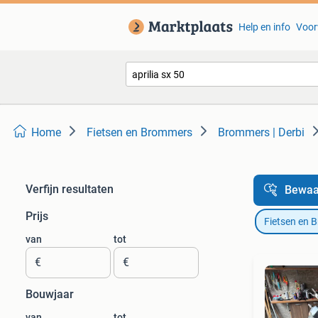
Help en info
Voor
Home
Fietsen en Brommers
Brommers | Derbi
Verfijn resultaten
Bewaa
Prijs
Fietsen en 
van
tot
€
€
Bouwjaar
van
tot