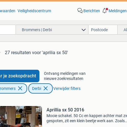
waarden
Veiligheidscentrum
Berichten
Meldingen
Brommers | Derbi
A
27 resultaten
voor 'aprilia sx 50'
Ontvang meldingen van
r je zoekopdracht
nieuwe zoekresultaten
Brommers
Derbi
Verwijder filters
Aprillia sx 50 2016
Mooie schakel. 50 Cc en kappen achter mat z
gespoten, zit een klein beetje werk aan. Zoals
nieuwe voorband en hoofdrem cilinder achter