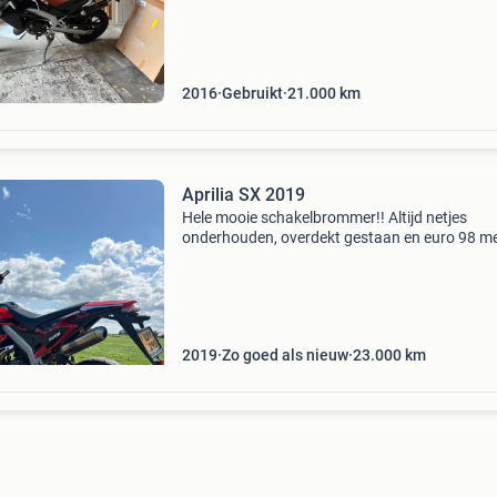
vv worden. Voor de rest rijd en schakels mij zo
bedo
2016
Gebruikt
21.000
km
Aprilia SX 2019
Hele mooie schakelbrommer!! Altijd netjes
onderhouden, overdekt gestaan en euro 98 m
getankt. 1000 Km geleden volledig gereviseer
cc carburateur 15mm loopt max 65 km per uu
originele uitlaat kr
2019
Zo goed als nieuw
23.000
km