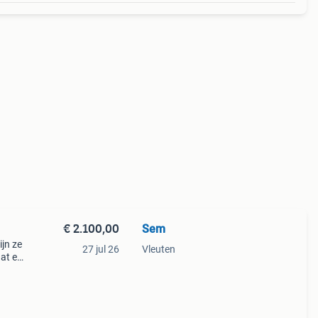
€ 2.100,00
Sem
ijn ze
27 jul 26
Vleuten
aat en
 -