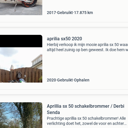
2017
Gebruikt
17.875
km
aprilia sx50 2020
Hierbij verkoop ik mijn mooie aprilia sx 50 waar
altijd heel zuinig op ben geweest. Ik doe hem 
omdat ik er geen tijd meer voor heb en daardo
een beetje weg staat te stoffen. Moet alleen n
2020
Gebruikt
Ophalen
Aprillia sx 50 schakelbrommer / Derbi
Senda
Prachtige aprillia sx 50 schakelbrommer! Alle
verlichting doet het, zowel de voor en achter