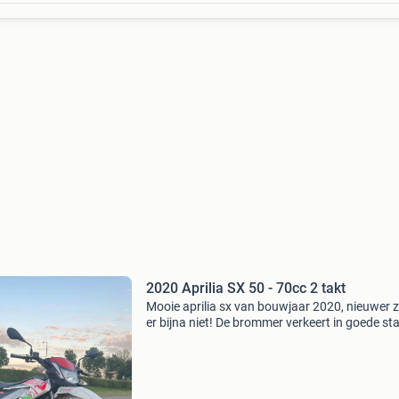
2020 Aprilia SX 50 - 70cc 2 takt
Mooie aprilia sx van bouwjaar 2020, nieuwer z
er bijna niet! De brommer verkeert in goede st
rijdt, remt en schakelt mooi. Hij is voorzien van:
72cc airsal cilinder - 21mm pwk + derbi or