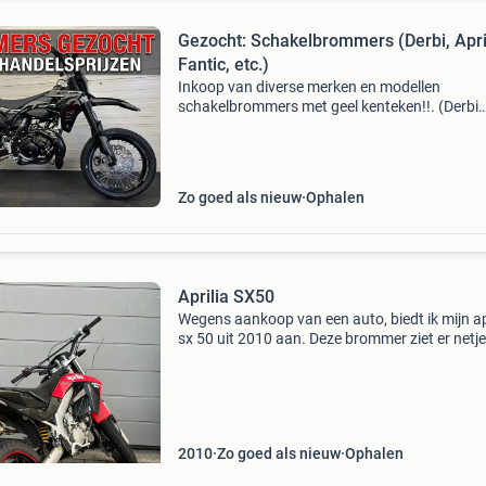
Gezocht: Schakelbrommers (Derbi, April
Fantic, etc.)
Inkoop van diverse merken en modellen
schakelbrommers met geel kenteken!!. (Derbi
senda, aprilia sx/rx, fantic 50, vent, beta rr, sh
yamaha dt, etc.) Graag -+ 50km van bussum
vandaan. Opgevoerd,
Zo goed als nieuw
Ophalen
Aprilia SX50
Wegens aankoop van een auto, biedt ik mijn ap
sx 50 uit 2010 aan. Deze brommer ziet er netje
en ondanks de 38100km die hij heeft gelopen, 
hij nog steeds als een zonnetje. De brommer lo
2010
Zo goed als nieuw
Ophalen