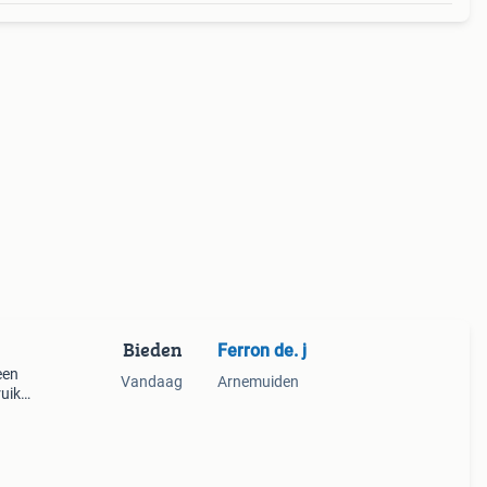
Bieden
Ferron de. j
een
Vandaag
Arnemuiden
ruik
et
bak