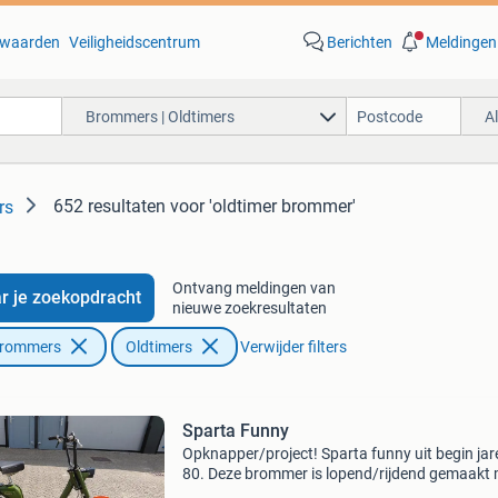
waarden
Veiligheidscentrum
Berichten
Meldingen
Brommers | Oldtimers
A
652 resultaten
voor 'oldtimer brommer'
rs
Ontvang meldingen van
r je zoekopdracht
nieuwe zoekresultaten
Brommers
Oldtimers
Verwijder filters
Sparta Funny
Opknapper/project! Sparta funny uit begin jar
80. Deze brommer is lopend/rijdend gemaakt
o.a. Een nieuw voorbandje, verse olie en bougi