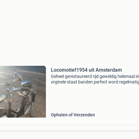
Locomotief1954 uit Amsterdam
Geheel gerestaureerd rijd geweldig helemaal i
orginele staat banden perfect word regelmati
gereden heeft een blauw kenteken pracht
exemplaar
Ophalen of Verzenden