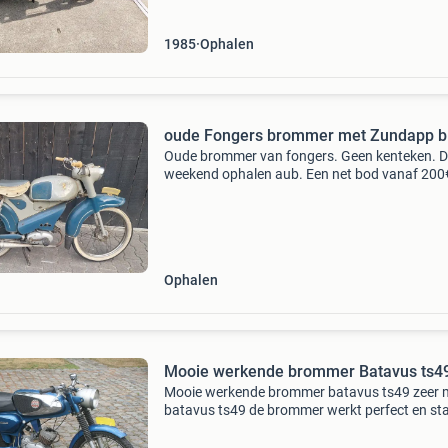
1985
Ophalen
oude Fongers brommer met Zundapp b
Oude brommer van fongers. Geen kenteken. D
weekend ophalen aub. Een net bod vanaf 200
Ophalen
Mooie werkende brommer Batavus ts4
Mooie werkende brommer batavus ts49 zeer 
batavus ts49 de brommer werkt perfect en sta
netjes volledig originele lak, nog nooit
gerestaureerd de chrome heeft wat vliegroest,