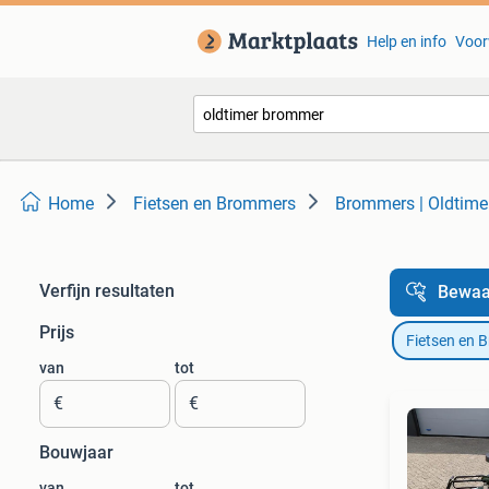
Help en info
Voor
Home
Fietsen en Brommers
Brommers | Oldtime
Verfijn resultaten
Bewaa
Prijs
Fietsen en 
van
tot
€
€
Bouwjaar
van
tot