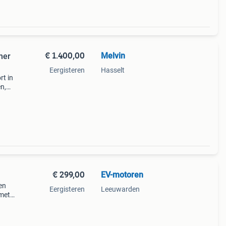
€ 1.400,00
Melvin
mer
Eergisteren
Hasselt
rt in
en,
niet,
€ 299,00
EV-motoren
en
Eergisteren
Leeuwarden
 met
e en
heeft