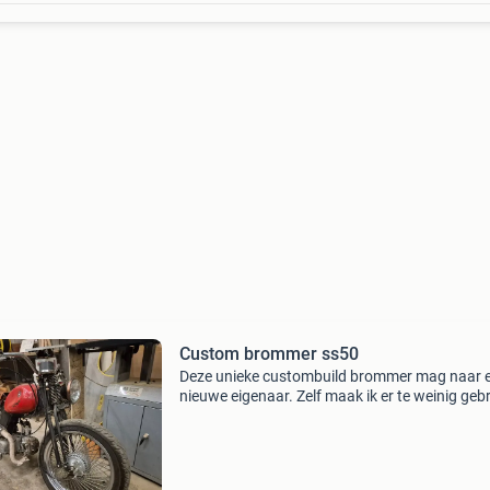
Custom brommer ss50
Deze unieke custombuild brommer mag naar 
nieuwe eigenaar. Zelf maak ik er te weinig geb
van. Over de bromfiets: -honda ss50 frame (m
kenteken) -motom tank -4 takt 140cc blok - 4
met handk