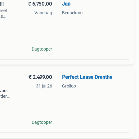
€ 6.750,00
Jan
!!
reet
Vandaag
Bennekom
te
is
oet
Dagtopper
€ 2.499,00
Perfect Lease Drenthe
31 jul 26
Grolloo
voor
rder
Dagtopper