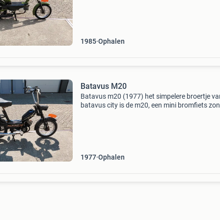
een schoon/nieuw brandstofcircuit. Brommer 
een (
1985
Ophalen
Batavus M20
Batavus m20 (1977) het simpelere broertje va
batavus city is de m20, een mini bromfiets zo
vering met een laura anker motortje. Deze ba
is op (blauwe plaat) kenteken en start, loopt en
1977
Ophalen