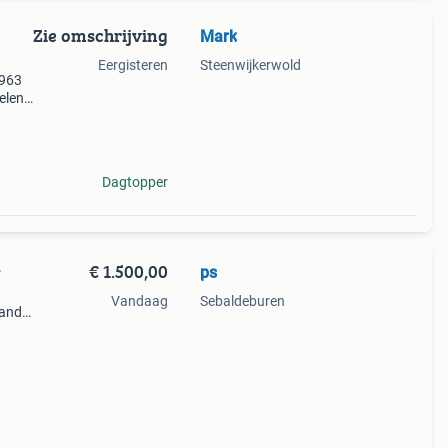
Zie omschrijving
Mark
Eergisteren
Steenwijkerwold
1963
elen,
en
s eve
Dagtopper
€ 1.500,00
ps
r
Vandaag
Sebaldeburen
hand
ommer
n in o