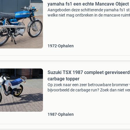
yamaha fs1 een echte Mancave Object !
Aangeboden deze schitterende yamaha fs1 st
welke niet mag ontbreken in de mancave ruim
van de oldtimer yamaha liefhebber !!!!!!!!!!! Dit 
nou zo&#39;n exemplaar die je gewoon niet m
mis
1972
Ophalen
Suzuki TSX 1987 compleet gereviseerd
carbage topper
Op zoek naar een zeer betrouwbare brommer 
bijvoorbeeld de carbage run? Zoek dan niet ve
want deze tsx is het helemaal. Uiterlijk niet de
mooiste maar technisch perfect! Voorzien van
speciale
1987
Ophalen