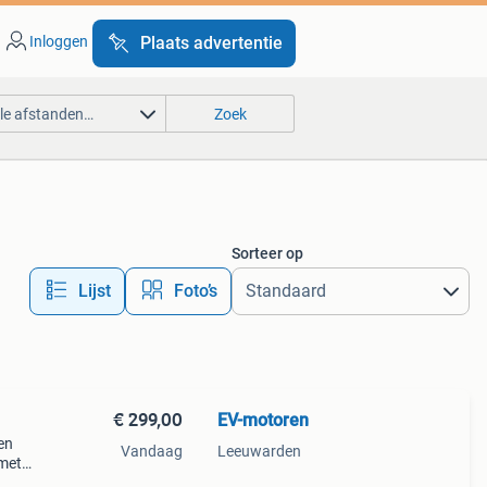
Inloggen
Plaats advertentie
lle afstanden…
Zoek
Sorteer op
Lijst
Foto’s
€ 299,00
EV-motoren
en
Vandaag
Leeuwarden
 met
e en