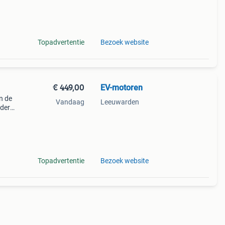
heeft
Topadvertentie
Bezoek website
€ 449,00
EV-motoren
n de
Vandaag
Leeuwarden
nder
tavus
 ri
Topadvertentie
Bezoek website