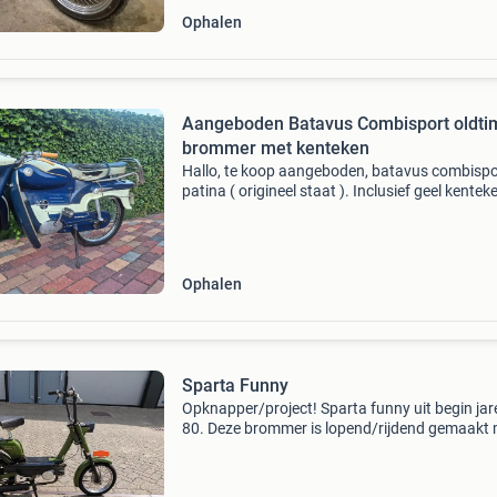
Ophalen
Aangeboden Batavus Combisport oldti
brommer met kenteken
Hallo, te koop aangeboden, batavus combispo
patina ( origineel staat ). Inclusief geel kentek
start loopt en rijdt. Verlichting en teller werken 
beurtje zou geen kwaad kunnen, staat een
Ophalen
Sparta Funny
Opknapper/project! Sparta funny uit begin jar
80. Deze brommer is lopend/rijdend gemaakt
o.a. Een nieuw voorbandje, verse olie en bougi
een schoon/nieuw brandstofcircuit. Brommer 
een (