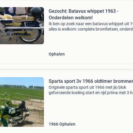
Gezocht: Batavus whippet 1963 -
Onderdelen welkom!
Ik ben op zoek naar een batavus whippet uit 
alles is welkom: complete bromfietsen, onderd
frames, spatborden, wielen, etc. Laat me wet
wat je hebt! De whippet op de laatste 2 foto’s i
Ophalen
Sparta sport 3v 1966 oldtimer bromme
Originele sparta sport uit 1966 met jlo blok
geforceerde koeling start en rijd prima met 3 
versnelling tuurlijk met gebruikers sporen br
is 60 jaar oud, zit kenteken bij deze brommer e
1966
Ophalen