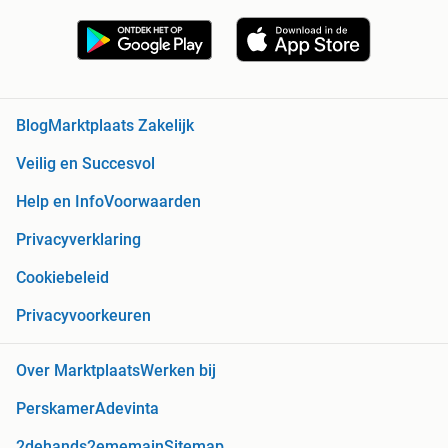
Blog
Marktplaats Zakelijk
Veilig en Succesvol
Help en Info
Voorwaarden
Privacyverklaring
Cookiebeleid
Privacyvoorkeuren
Over Marktplaats
Werken bij
Perskamer
Adevinta
2dehands
2ememain
Sitemap