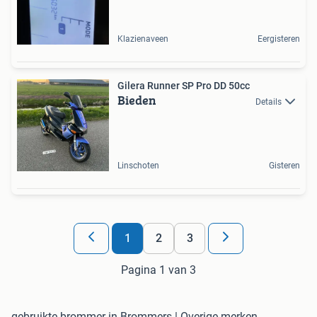
Klazienaveen
Eergisteren
Gilera Runner SP Pro DD 50cc
Bieden
Details
Linschoten
Gisteren
1
2
3
Pagina 1 van 3
gebruikte brommer in Brommers | Overige merken