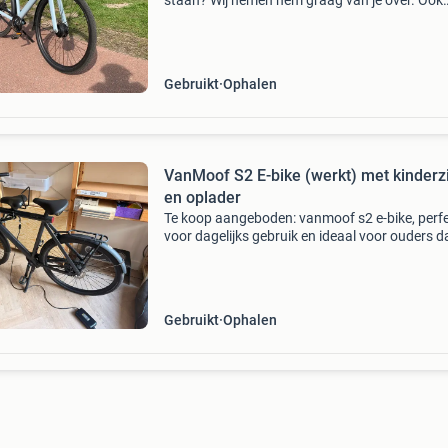
staan? Wij nemen hem graag van je over. Ook
fietsen met schade, elektronische problemen o
helemaal niet meer rijden zijn welkom. Gezocht
x
Gebruikt
Ophalen
VanMoof S2 E-bike (werkt) met kinderzi
en oplader
Te koop aangeboden: vanmoof s2 e-bike, perf
voor dagelijks gebruik en ideaal voor ouders d
nieuw kinderzitje (optioneel). De fiets is gebrui
inclusief oplader en verkeert in goede staat. D
Gebruikt
Ophalen