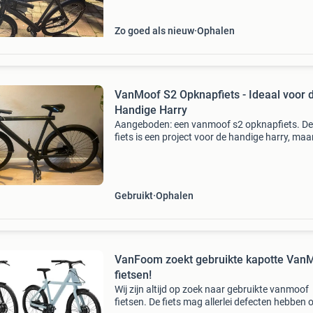
Zo goed als nieuw
Ophalen
VanMoof S2 Opknapfiets - Ideaal voor 
Handige Harry
Aangeboden: een vanmoof s2 opknapfiets. D
fiets is een project voor de handige harry, maa
heeft veel potentie. De remmen werken niet (zi
waarschijnlijk kapot), de kettingkast ontbreek
de ele
Gebruikt
Ophalen
VanFoom zoekt gebruikte kapotte Van
fietsen!
Wij zijn altijd op zoek naar gebruikte vanmoof
fietsen. De fiets mag allerlei defecten hebben 