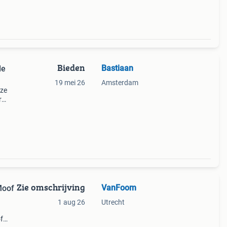
Bieden
Bastiaan
de
19 mei 26
Amsterdam
eze
r
jn
t en
Zie omschrijving
VanFoom
Moof
1 aug 26
Utrecht
of