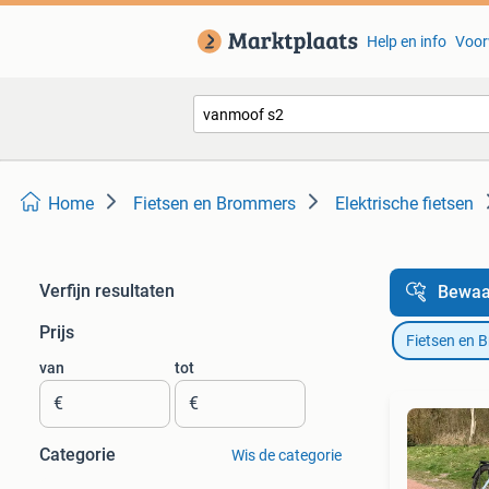
Help en info
Voor
Home
Fietsen en Brommers
Elektrische fietsen
Verfijn resultaten
Bewaa
Prijs
Fietsen en 
van
tot
€
€
Categorie
Wis de categorie