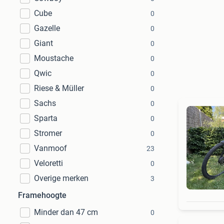
Cube
0
Gazelle
0
Giant
0
Moustache
0
Qwic
0
Riese & Müller
0
Sachs
0
Sparta
0
Stromer
0
Vanmoof
23
Veloretti
0
Overige merken
3
Framehoogte
Minder dan 47 cm
0