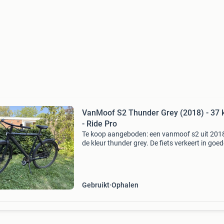
VanMoof S2 Thunder Grey (2018) - 37
- Ride Pro
Te koop aangeboden: een vanmoof s2 uit 2018
de kleur thunder grey. De fiets verkeert in goe
staat, heeft altijd binnen gestaan en is met zo
gebruikt. Deze s2 biedt krachtige elektrische
onderst
Gebruikt
Ophalen