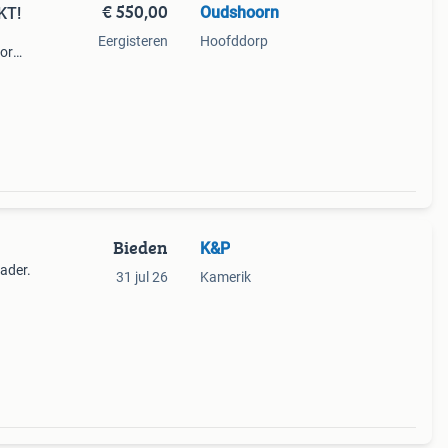
€ 550,00
Oudshoorn
KT!
Eergisteren
Hoofddorp
oor
aat nu
Bieden
K&P
ader.
31 jul 26
Kamerik
ets
iets