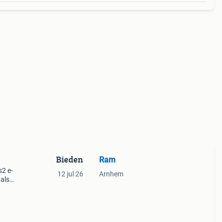
Bieden
Ram
2 e-
12 jul 26
Arnhem
 als
tad
 om z