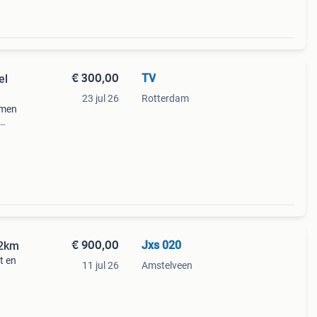
€ 300,00
TV
el
23 jul 26
Rotterdam
emen
en
voor
€ 900,00
Jxs 020
52km
t en
11 jul 26
Amstelveen
atie.
eft