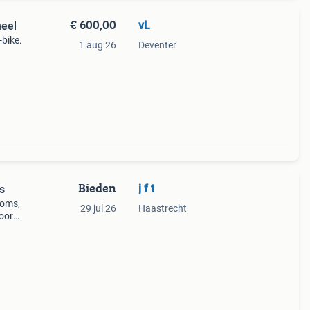
€ 600,00
vL
neel
bike.
1 aug 26
Deventer
n-
Bieden
j f t
s
soms,
29 jul 26
Haastrecht
voor
er