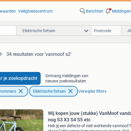
waarden
Veiligheidscentrum
Berichten
Meldingen
Elektrische fietsen
A
34 resultaten
voor 'vanmoof s2'
Ontvang meldingen van
r je zoekopdracht
nieuwe zoekresultaten
Brommers
Elektrische fietsen
Verwijder filters
Wij kopen jouw (stukke) VanMoof vand
nog S3 X3 S4 S5 etc
Heb jij een defecte of niet-werkende vanmoof f