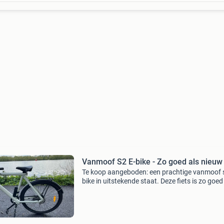
Vanmoof S2 E-bike - Zo goed als nieuw
Te koop aangeboden: een prachtige vanmoof s
bike in uitstekende staat. Deze fiets is zo goed
nieuw en perfect voor dagelijks gebruik in de s
of langere ritten. De vanmoof s2staat bekend