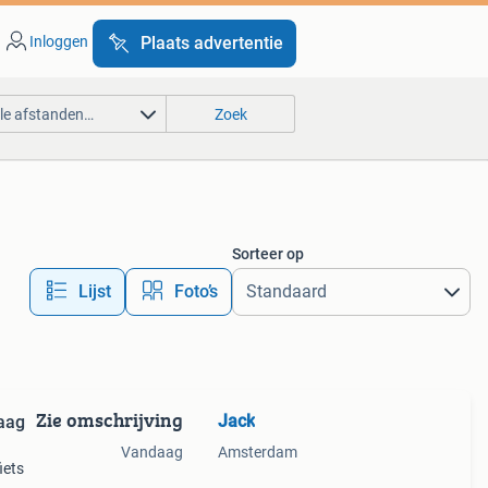
Inloggen
Plaats advertentie
lle afstanden…
Zoek
Sorteer op
Lijst
Foto’s
Zie omschrijving
Jack
aag
Vandaag
Amsterdam
iets