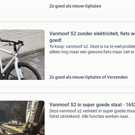
Zo goed als nieuw
Ophalen
Vanmoof S2 zonder elektriciteit, fiets w
goed!
Te koop: vanmoof s2. Deze is na te veel probl
alleen nog maar een gewone fiets maar ziet er
fantastisch uit! De fiets is goed onderhouden 
functioneert naar behoren. Kom gerust langs 
een pr
Zo goed als nieuw
Ophalen of Verzenden
Vanmoof S2 in super goede staat - 16
Deze vanmoof s2 verkeert in super goede staa
fietst uitstekend. Alle functies werken naar
behoren, inclusief de knoppen en de app-integr
De fiets heeft 1.652,1 Kilometer gereden en he
nooi