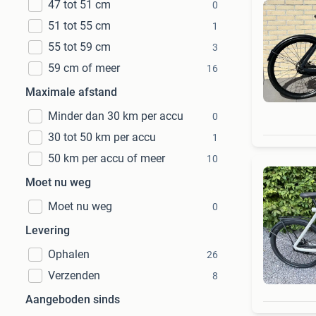
47 tot 51 cm
0
51 tot 55 cm
1
55 tot 59 cm
3
59 cm of meer
16
Maximale afstand
Minder dan 30 km per accu
0
30 tot 50 km per accu
1
50 km per accu of meer
10
Moet nu weg
Moet nu weg
0
Levering
Ophalen
26
Verzenden
8
Aangeboden sinds