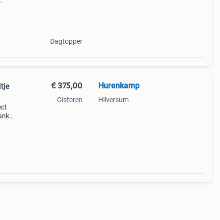
f die
: s2 /
Dagtopper
€ 375,00
Hurenkamp
tje
Gisteren
Hilversum
ect
ankzij
kt,