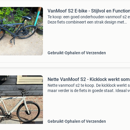
VanMoof S2 E-bike - Stijlvol en Functio
Te koop: een goed onderhouden vanmoof s2 e-
Deze fiets combineert een strak design met
praktische functies, ideaal voor dagelijks woo
werkverkeer of ontspannen ritten. De fiets is
voorzien van g
Gebruikt
Ophalen of Verzenden
Nette VanMoof S2 - Kicklock werkt som
Nette vanmoof s2 te koop. De kicklock werkt 
maar verder is de fiets in goede staat. Ideaal 
de handige koper die dit zelf kan verhelpen of 
geen problemen mee heeft.
Gebruikt
Ophalen of Verzenden