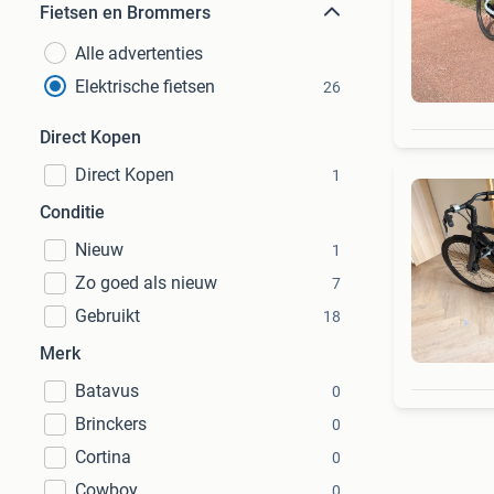
Fietsen en Brommers
Alle advertenties
Elektrische fietsen
26
Direct Kopen
Direct Kopen
1
Conditie
Nieuw
1
Zo goed als nieuw
7
Gebruikt
18
Merk
Batavus
0
Brinckers
0
Cortina
0
Cowboy
0