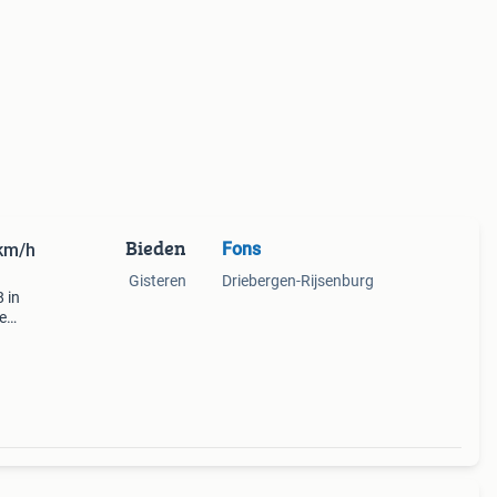
Bieden
Fons
 km/h
Gisteren
Driebergen-Rijsenburg
 in
de
rg