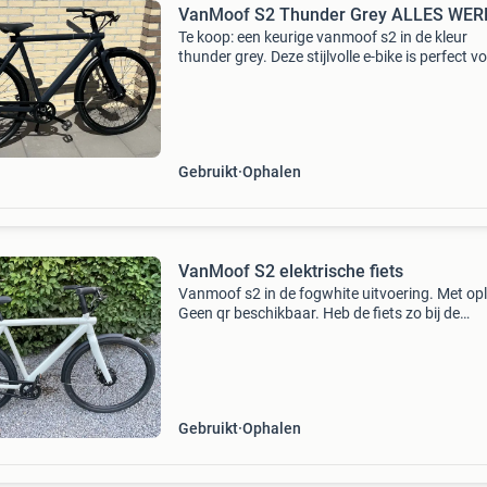
VanMoof S2 Thunder Grey ALLES WER
Te koop: een keurige vanmoof s2 in de kleur
thunder grey. Deze stijlvolle e-bike is perfect v
dagelijks woon-werkverkeer en stadsritten. G
nog 37 km/u maar kan desgewenst omgezet
worden naar
Gebruikt
Ophalen
VanMoof S2 elektrische fiets
Vanmoof s2 in de fogwhite uitvoering. Met opl
Geen qr beschikbaar. Heb de fiets zo bij de
fietsenmaker gekocht, die er niets mee kon. Fi
gaat aan met de belknop, rijdt 32 km per uur. F
hee
Gebruikt
Ophalen