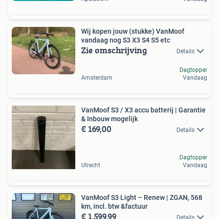
Wij kopen jouw (stukke) VanMoof
vandaag nog S3 X3 S4 S5 etc
Zie omschrijving
Details
Dagtopper
Amsterdam
Vandaag
VanMoof S3 / X3 accu batterij | Garantie
& Inbouw mogelijk
€ 169,00
Details
Dagtopper
Utrecht
Vandaag
VanMoof S3 Light – Renew | ZGAN, 568
km, incl. btw &factuur
€ 1.599,99
Details