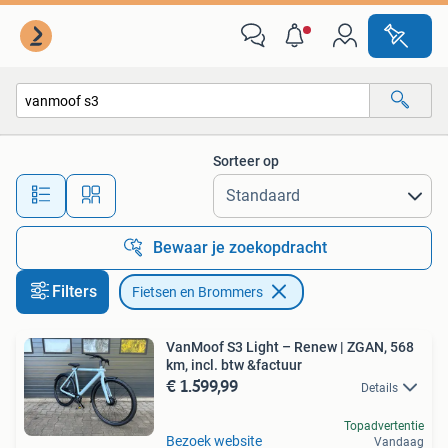
Fietsen en Brommers
Sorteer op
Alle afstanden…
Bewaar je zoekopdracht
Filters
Fietsen en Brommers
VanMoof S3 Light – Renew | ZGAN, 568
km, incl. btw &factuur
€ 1.599,99
Details
Topadvertentie
Bezoek website
Vandaag