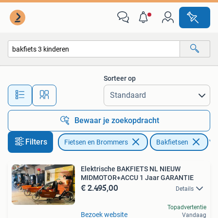
Fietsen | Bakfietsen
Sorteer op
Alle afstanden…
Bewaar je zoekopdracht
Filters
Fietsen en Brommers
Bakfietsen
Ver
Elektrische BAKFIETS NL NIEUW
MIDMOTOR+ACCU 1 Jaar GARANTIE
€ 2.495,00
Details
Topadvertentie
Bezoek website
Vandaag