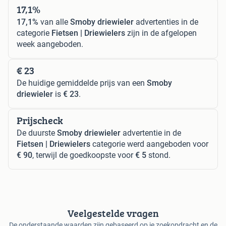
17,1%
17,1%
van alle
Smoby driewieler
advertenties in de
categorie
Fietsen | Driewielers
zijn in de afgelopen
week aangeboden.
€ 23
De huidige gemiddelde prijs van een
Smoby
driewieler
is
€ 23
.
Prijscheck
De duurste
Smoby driewieler
advertentie in de
Fietsen | Driewielers
categorie werd aangeboden voor
€ 90
, terwijl de goedkoopste voor
€ 5
stond.
Veelgestelde vragen
De onderstaande waarden zijn gebaseerd op je zoekopdracht en de