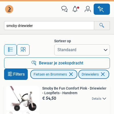
Fietsen | Driewielers
Sorteer op
Alle afstanden…
Bewaar je zoekopdracht
Filters
Fietsen en Brommers
Driewielers
Ver
Smoby Be Fun Comfort Pink - Driewieler
- Loopfiets - Handrem
€ 54,50
Details