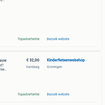
20
o
p dit
Topadvertentie
Bezoek website
€ 32,00
Kinderfietsenwebshop
lauw
nd?
Vandaag
Groningen
 kleur
ngen.
Topadvertentie
Bezoek website