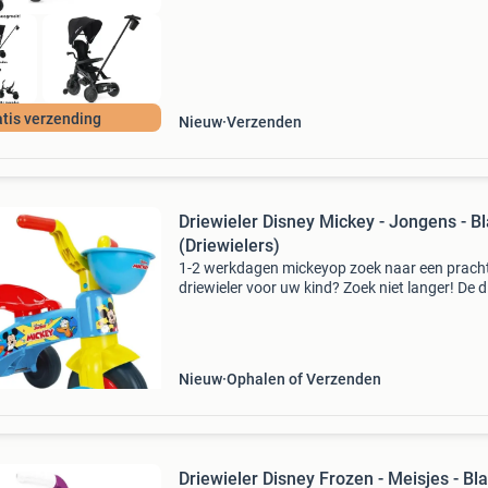
tis verzending
Nieuw
Verzenden
Driewieler Disney Mickey - Jongens - B
(Driewielers)
1-2 werkdagen mickeyop zoek naar een prach
driewieler voor uw kind? Zoek niet langer! De 
mickey driewieler in een prachtige blauw kleur
voorzien van prachtige mickey afbeeldingen. D
Nieuw
Ophalen of Verzenden
Driewieler Disney Frozen - Meisjes - Bl