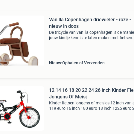
Vanilla Copenhagen driewieler - roze -
nieuw in doos
De tricycle van vanilla copenhagen is de mani
jouw kindje kennis te laten maken met fietsen.
fiets heeft een roze kleur en cognac kleurige
accenten. In het tasje achterop kunnen ze alle
spulle
Nieuw
Ophalen of Verzenden
12 14 16 18 20 22 24 26 inch Kinder Fi
Jongens Of Meisj
Kinder fietsen jongens of meisjes 12 inch van 
119 euro 16 inch 180 euro 18 inch 1225 euro 
inch 175 euro 22 24 26 28 inch van af 250 eur
helemaal old school en nog altijd even stoer: o
fiet