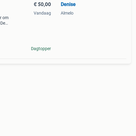
€ 50,00
Denise
Vandaag
Almelo
er om
 De
 spul
Dagtopper