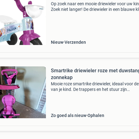
Op zoek naar een mooie driewieler voor uw ki
Zoek niet langer! De driewieler in een blauwe k
en voorzien van mooie disney frozen afbeeldi
De driewieler heeft een mandje voor en achter,
Nieuw
Verzenden
Smartrike driewieler roze met duwstan
zonnekap
Mooie roze smartrike driewieler, ideaal voor de
van je kind. De trappers en het stuur zijn
uitschakelbaar, zodat je kind veilig kan meerij
terwijl jij stuurt met de duwstang. Inclusief ha
Zo goed als nieuw
Ophalen