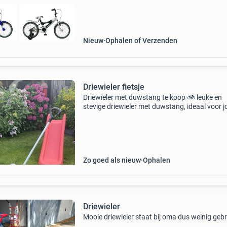
Nieuw
Ophalen of Verzenden
Driewieler fietsje
Driewieler met duwstang te koop 🚲 leuke en
stevige driewieler met duwstang, ideaal voor 
kinderen. Voorzien van veiligheidsgordel, bakj
de achterkant en afneembare duwstang
Zo goed als nieuw
Ophalen
Driewieler
Mooie driewieler staat bij oma dus weinig gebr