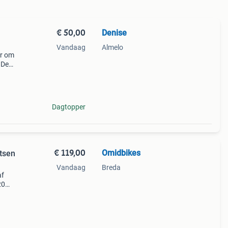
€ 50,00
Denise
Vandaag
Almelo
er om
 De
Dagtopper
€ 119,00
Omidbikes
etsen
Vandaag
Breda
af
20
o
p dit