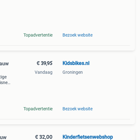
Topadvertentie
Bezoek website
€ 39,95
Kidsbikes.nl
lauw
Vandaag
Groningen
tige
disney
 en
e dri
Topadvertentie
Bezoek website
€ 32,00
Kinderfietsenwebshop
auw