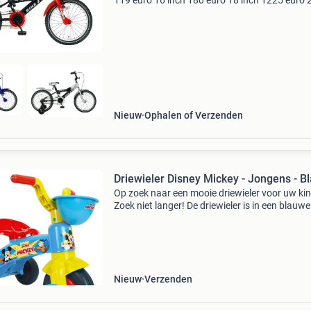
119 euro 16 inch 180 euro 18 inch 1225 euro 
inch 175 euro 22 24 26 28 inch van af 250 eur
helemaal old school en nog altijd even stoer: o
fiet
Nieuw
Ophalen of Verzenden
Driewieler Disney Mickey - Jongens - B
Op zoek naar een mooie driewieler voor uw ki
Zoek niet langer! De driewieler is in een blauwe
en voorzien van mooie disney mickey afbeeldi
De driewieler heeft een mandje voor en achter,
Nieuw
Verzenden