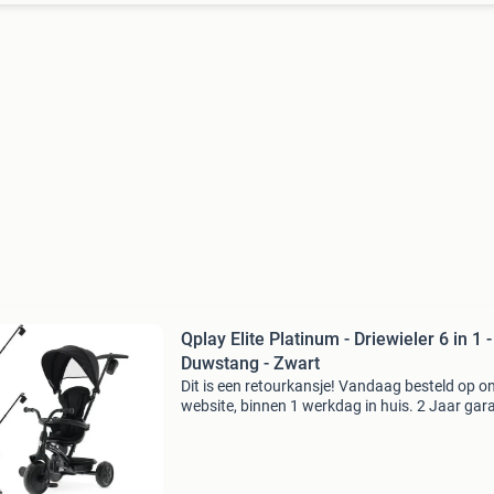
Qplay Elite Platinum - Driewieler 6 in 1 -
Duwstang - Zwart
Dit is een retourkansje! Vandaag besteld op o
website, binnen 1 werkdag in huis. 2 Jaar gara
Gratis verzending boven de €20. Beperkte
voorraad. Niet tevreden? Retourneren kan gra
binne