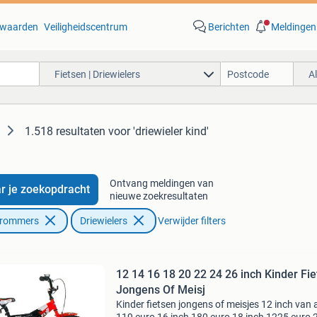
waarden
Veiligheidscentrum
Berichten
Meldingen
Fietsen | Driewielers
A
1.518 resultaten
voor 'driewieler kind'
Ontvang meldingen van
r je zoekopdracht
nieuwe zoekresultaten
Brommers
Driewielers
Verwijder filters
12 14 16 18 20 22 24 26 inch Kinder Fi
Jongens Of Meisj
Kinder fietsen jongens of meisjes 12 inch van 