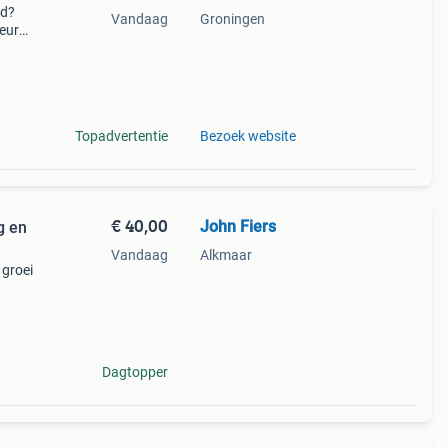
nd?
Vandaag
Groningen
leur
ngen.
 zod
Topadvertentie
Bezoek website
€ 40,00
John Fiers
g en
Vandaag
Alkmaar
 groei
den
ndig
Dagtopper