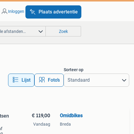
Inloggen
Plaats advertentie
lle afstanden…
Zoek
Sorteer op
Lijst
Foto’s
€ 119,00
Omidbikes
etsen
Vandaag
Breda
af