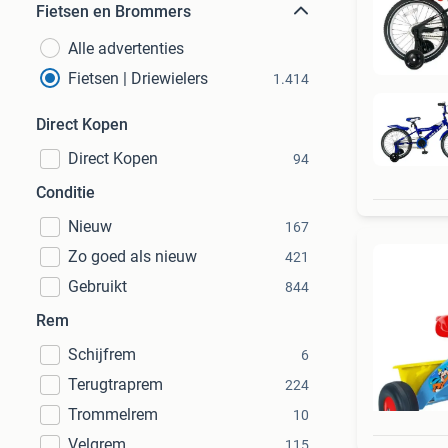
Fietsen en Brommers
Alle advertenties
Fietsen | Driewielers
1.414
Direct Kopen
Direct Kopen
94
Conditie
Nieuw
167
Zo goed als nieuw
421
Gebruikt
844
Rem
Schijfrem
6
Terugtraprem
224
Trommelrem
10
Velgrem
115