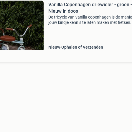
Vanilla Copenhagen driewieler - groen -
Nieuw in doos
De tricycle van vanilla copenhagen is de mani
jouw kindje kennis te laten maken met fietsen.
fiets heeft een groene kleur en cognac kleurige
accenten. In het tasje achterop kunnen ze alle
Nieuw
Ophalen of Verzenden