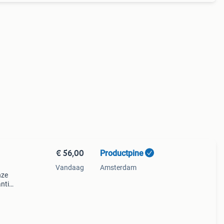
€ 56,00
Productpine
Vandaag
Amsterdam
nze
ntie.
tis