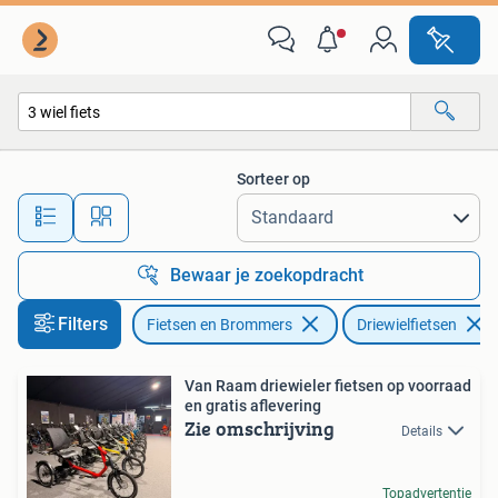
Fietsen | Driewielfietsen
Sorteer op
Alle afstanden…
Bewaar je zoekopdracht
Filters
Fietsen en Brommers
Driewielfietsen
Van Raam driewieler fietsen op voorraad
en gratis aflevering
Zie omschrijving
Details
Topadvertentie