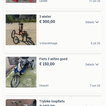
Leiden
31 jul 26
3 wieler
€ 300,00
Details
's-Gravenhage
6 jul 26
Fiets 3 willen goed
€ 150,00
Details
Utrecht
7 jun 26
Trybike loopfiets