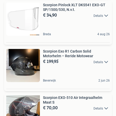
Scorpion Pinlock XLT DKS541 EXO-GT
SP/1500/530, N.v.t.
€ 34,90
Details
Breda
4 aug 26
Scorpion Exo R1 Carbon Solid
Motorhelm – Reride Motowear
€ 199,95
Details
Beverwijk
2 jun 26
Scorpion EXO-510 Air Integraalhelm
Maat S
€ 70,00
Details