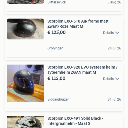
Blitterswijck
5 aug 26
Scorpion EXO-510 AIR frame matt
Zwart/Roze Maat M
€ 125,00
Details
Groningen
24 jul 26
Scorpion EXO-920 EVO systeem helm /
syteemhelm ZGAN maat M
€ 115,00
Details
Biddinghuizen
31 jul 26
Scorpion EXO-491 Solid Black -
intergraalhelm - Maat S