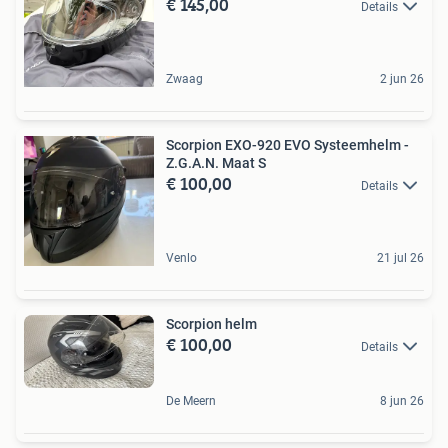
€ 145,00
Details
Zwaag
2 jun 26
Scorpion EXO-920 EVO Systeemhelm -
Z.G.A.N. Maat S
€ 100,00
Details
Venlo
21 jul 26
Scorpion helm
€ 100,00
Details
De Meern
8 jun 26