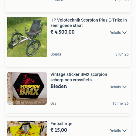
Emmen
19 jul 26
HP Velotechnik Scorpion Plus E-Trike in
zeer goede staat
€ 4.500,00
Details
Gouda
3 jun 26
Vintage sticker BMX scorpion
schorpioen crossfiets
Bieden
Details
Oss
16 mei 26
Fietsshirtje
€ 15,00
Details